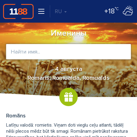
°C
+18
RU
Именины
4 августа
Romāns, Romualda, Romualds
Romāns
Latīņu valodā: romietis. Viņam doti vieglu ceļu atlanti, tādēļ
nēši plecos mēdz būt tik smagi. Romānam pietrūkst rakstura