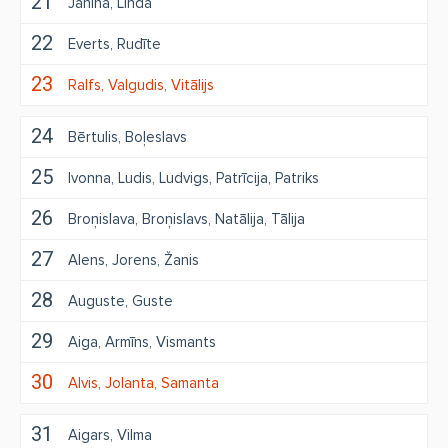
21
Janīna
Linda
22
Everts
Rudīte
23
Ralfs
Valgudis
Vitālijs
24
Bērtulis
Boļeslavs
25
Ivonna
Ludis
Ludvigs
Patrīcija
Patriks
26
Broņislava
Broņislavs
Natālija
Tālija
27
Alens
Jorens
Žanis
28
Auguste
Guste
29
Aiga
Armīns
Vismants
30
Alvis
Jolanta
Samanta
31
Aigars
Vilma