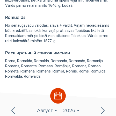
līdzsvarotības, bet kārdinājuma spēks viņā mīt nepārvarams.
Vārds pirmo reizi manīts 1646. g. Ludzā.
Romualds
No senaugsvācu valodas: slava + valdīt. Viņam nepieciešams
būt izredzētības lokā, kur viņš prot savas īpašības likt lietā.
Romualdam mērķis bieži vien attaisno līdzekļus. Vārds pirmo
reizi kalendārā minēts 1877. g.
Расширенный список именин
Roma
Romalda
Romalds
Romanda
Romands
Romanija
Romans
Romants
Romass
Romānija
Romena
Romeo
Rometa
Romēna
Romēns
Romija
Romis
Roms
Romulds
Romvalda
Romvalds
Август
2026