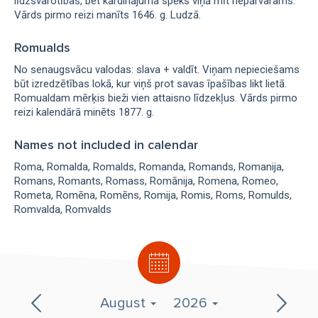
līdzsvarotības, bet kārdinājuma spēks viņā mīt nepārvarams.
Vārds pirmo reizi manīts 1646. g. Ludzā.
Romualds
No senaugsvācu valodas: slava + valdīt. Viņam nepieciešams
būt izredzētības lokā, kur viņš prot savas īpašības likt lietā.
Romualdam mērķis bieži vien attaisno līdzekļus. Vārds pirmo
reizi kalendārā minēts 1877. g.
Names not included in calendar
Roma
Romalda
Romalds
Romanda
Romands
Romanija
Romans
Romants
Romass
Romānija
Romena
Romeo
Rometa
Romēna
Romēns
Romija
Romis
Roms
Romulds
Romvalda
Romvalds
August
2026