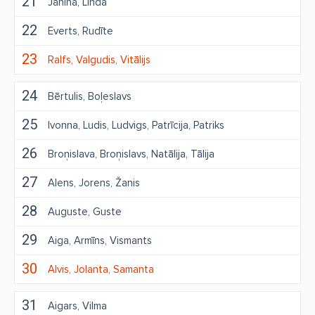
21
Janīna
Linda
22
Everts
Rudīte
23
Ralfs
Valgudis
Vitālijs
24
Bērtulis
Boļeslavs
25
Ivonna
Ludis
Ludvigs
Patrīcija
Patriks
26
Broņislava
Broņislavs
Natālija
Tālija
27
Alens
Jorens
Žanis
28
Auguste
Guste
29
Aiga
Armīns
Vismants
30
Alvis
Jolanta
Samanta
31
Aigars
Vilma