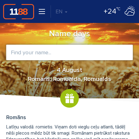
°C
+24
EN
Name days
4 August
Romāns, Romualda, Romualds
Romāns
Latīņu valodā: romietis. Viņam doti vieglu ceļu atlanti, tādēļ
nēši plecos mēdz būt tik smagi. Romānam pietrūkst rakstura