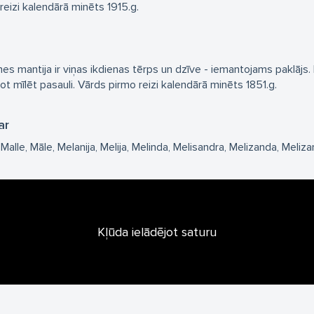
reizi kalendārā minēts 1915.g.
nes mantija ir viņas ikdienas tērps un dzīve - iemantojams paklāj
ot mīlēt pasauli. Vārds pirmo reizi kalendārā minēts 1851.g.
ar
Malle
Māle
Melanija
Melija
Melinda
Melisandra
Melizanda
Meliza
Kļūda ielādējot saturu