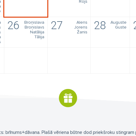
a
Rojs
a
e
26
27
28
a
Broņislava
Alens
Auguste
s
Broņislavs
Jorens
Guste
s
Natālija
Žanis
a
Tālija
s
s: brīnums+dāvana. Plašā vēriena būtne dod priekšroku stingram