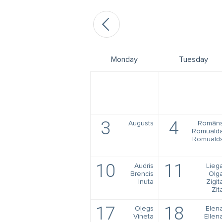
Monday
Tuesday
3
4
Augusts
Romān
Romuald
Romuald
10
11
Audris
Lieg
Brencis
Olg
Inuta
Zigit
Zit
17
18
Oļegs
Elen
Vineta
Ellen