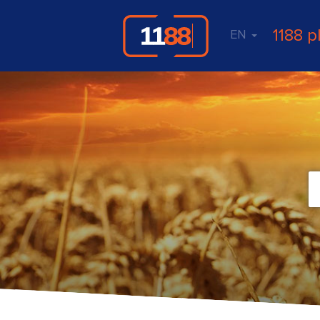
1188 p
EN