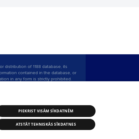
r distribution of 1188 database, its
nformation contained in the database, or
tion in any form is strictly prohibited.
 download is prohibited. Reproduction
l published on the website 1188 is
den without the editorial license of 1188
PIEKRIST VISĀM SĪKDATNĒM
ATSTĀT TEHNISKĀS SĪKDATNES
ce service: e-mail -
info@1188.lv
 Helio Media
2004-2026