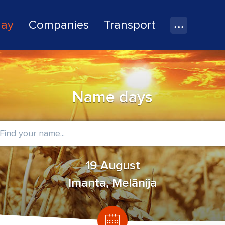
lay
Companies
Transport
Name days
19 August
Imanta, Melānija