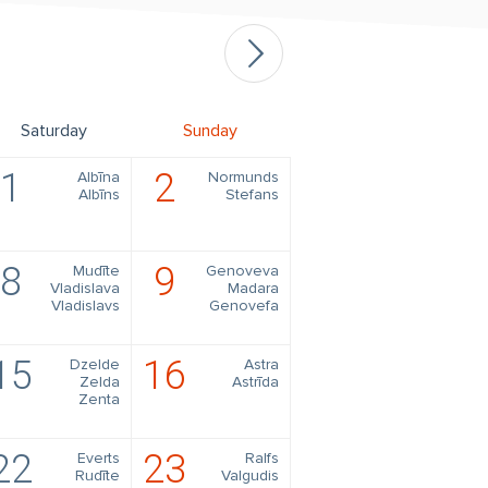
Saturday
Sunday
1
2
Albīna
Normunds
Albīns
Stefans
8
9
Mudīte
Genoveva
Vladislava
Madara
Vladislavs
Genovefa
15
16
Dzelde
Astra
Zelda
Astrīda
Zenta
22
23
Everts
Ralfs
Rudīte
Valgudis