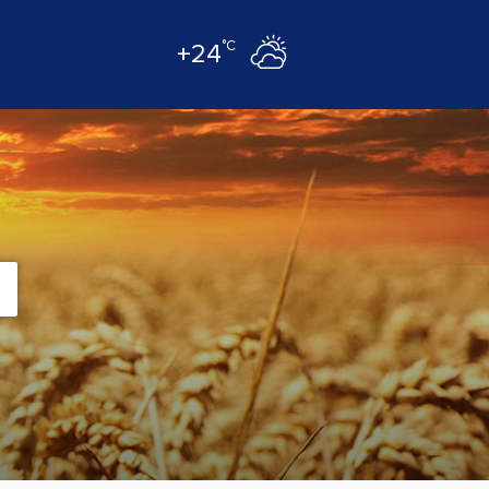
°C
+24