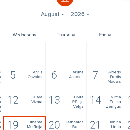
August
2026
Wednesday
Thursday
Friday
5
6
7
s
Arvils
Aisma
Alfrēds
a
Osvalds
Askolds
Fredis
s
Madars
12
13
14
a
Klāra
Elvīra
Virma
a
Vizma
Rēzija
Zelma
a
Velga
Zemgus
a
19
20
21
a
Imanta
Bernhards
Janīna
a
Melānija
Boriss
Linda