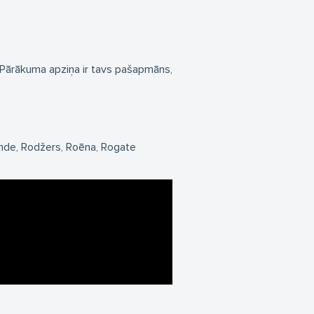
s. Pārākuma apziņa ir tavs pašapmāns,
nde
Rodžers
Roēna
Rogate