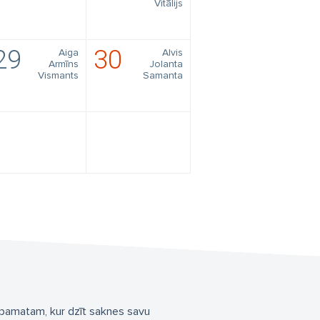
Vitālijs
29
30
Aiga
Alvis
Armīns
Jolanta
Vismants
Samanta
 pamatam, kur dzīt saknes savu