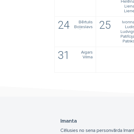
Helēn
Lien
Lien
24
25
Bērtulis
Ivonn
Boļeslavs
Ludi
Ludvig
Patrīcij
Patrik
31
Aigars
Vilma
Imanta
Cēlusies no sena personvārda Imant