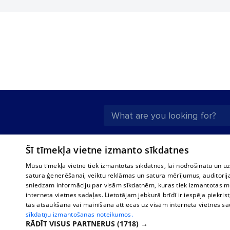
About us
Compan
Šī tīmekļa vietne izmanto sīkdatnes
Advertisement
Buses, t
Mūsu tīmekļa vietnē tiek izmantotas sīkdatnes, lai nodrošinātu un u
interna
For business
satura ģenerēšanai, veiktu reklāmas un satura mērījumus, auditorij
Bus tick
sniedzam informāciju par visām sīkdatnēm, kuras tiek izmantotas mū
Tariffs
interneta vietnes sadaļas. Lietotājam jebkurā brīdī ir iespēja piekrist
Train ti
Privacy policy
tās atsaukšana vai mainīšana attiecas uz visām interneta vietnes s
sīkdatņu izmantošanas noteikumos.
Cookie settings
RĀDĪT VISUS PARTNERUS
(1718) →