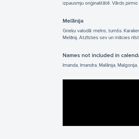
izpausmju oriģinalitātē. Vārds pirmo 
Melānija
Grieķu valodā: melns, tumšs. Karalie
Melānij. Atzīsties sev un mācies nīst
Names not included in calend
Imanda
Imandra
Malānija
Malgonija