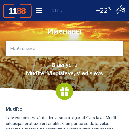
°C
+22
RU
Именины
8 августа
Mudīte, Vladislava, Vladislavs
Mudīte
Latviešu cilmes vārds. Iedvesma ir viņas dzīves lava. Mudīte
situācijas prot uztvert analītiski un par sevis doto vēlas