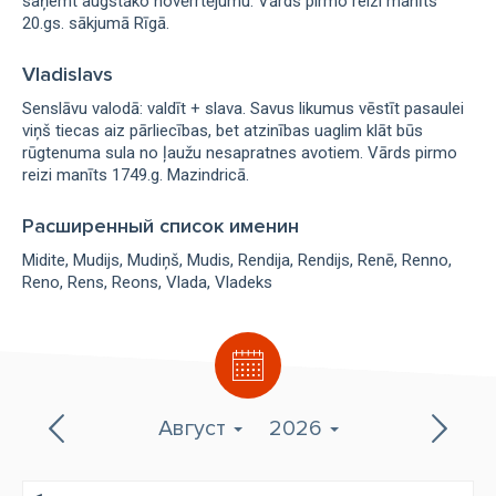
saņemt augstāko novērrtējumu. Vārds pirmo reizi manīts
20.gs. sākjumā Rīgā.
Vladislavs
Senslāvu valodā: valdīt + slava. Savus likumus vēstīt pasaulei
viņš tiecas aiz pārliecības, bet atzinības uaglim klāt būs
rūgtenuma sula no ļaužu nesapratnes avotiem. Vārds pirmo
reizi manīts 1749.g. Mazindricā.
Расширенный список именин
Midite
Mudijs
Mudiņš
Mudis
Rendija
Rendijs
Renē
Renno
Reno
Rens
Reons
Vlada
Vladeks
Август
2026