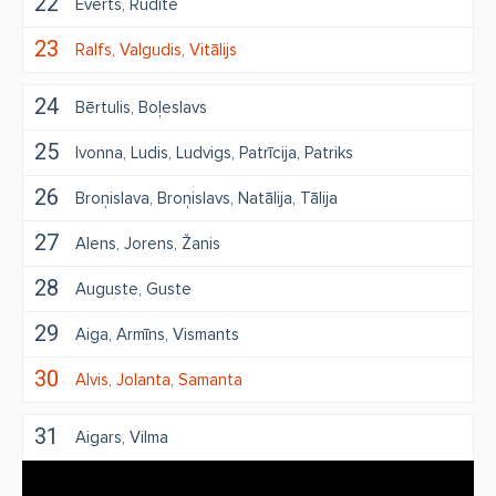
22
Everts
Rudīte
23
Ralfs
Valgudis
Vitālijs
24
Bērtulis
Boļeslavs
25
Ivonna
Ludis
Ludvigs
Patrīcija
Patriks
26
Broņislava
Broņislavs
Natālija
Tālija
27
Alens
Jorens
Žanis
28
Auguste
Guste
29
Aiga
Armīns
Vismants
30
Alvis
Jolanta
Samanta
31
Aigars
Vilma