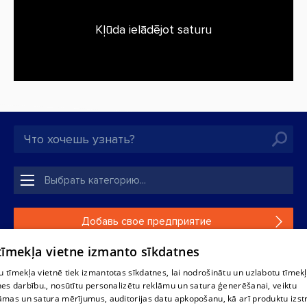
Kļūda ielādējot saturu
Добавь свое предприятие
 tīmekļa vietne izmanto sīkdatnes
Если твоего предприятия нет в нашей базе данных,
заполни простую форму .
 tīmekļa vietnē tiek izmantotas sīkdatnes, lai nodrošinātu un uzlabotu tīmek
nes darbību., nosūtītu personalizētu reklāmu un satura ģenerēšanai, veiktu
āmas un satura mērījumus, auditorijas datu apkopošanu, kā arī produktu izst
Полное или частичное распространение или копирование