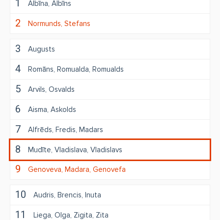
1
Albīna
Albīns
2
Normunds
Stefans
3
Augusts
4
Romāns
Romualda
Romualds
5
Arvils
Osvalds
6
Aisma
Askolds
7
Alfrēds
Fredis
Madars
8
Mudīte
Vladislava
Vladislavs
9
Genoveva
Madara
Genovefa
10
Audris
Brencis
Inuta
11
Liega
Olga
Zigita
Zita