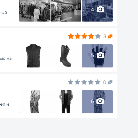
4
ный
3
5
вью на
0
6
ей и