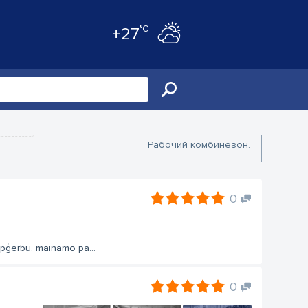
°C
+27
Рабочий комбинезон.
0
apģērbu, maināmo pa...
0