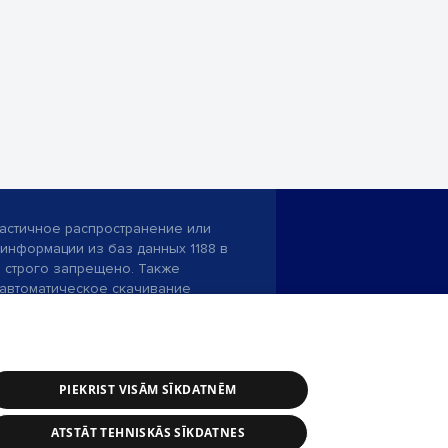
астичное распространение или
информации из баз данных 1188 в
строго запрещено. Также
автоматическое скачивание
Перепубликация любого материала,
ого на сайте 1188 , возможна
асия редакции сайта 1188.
PIEKRIST VISĀM SĪKDATNĒM
и портала: э-почта -
info@1188.lv
ATSTĀT TEHNISKĀS SĪKDATNES