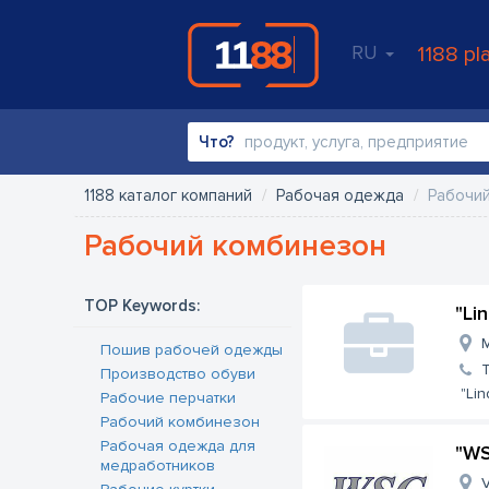
RU
1188 pl
Что?
1188 каталог компаний
Рабочая одежда
Рабочи
Рабочий комбинезон
TOP Keywords:
"Li
M
Пошив рабочей одежды
Производство обуви
"Lin
Рабочие перчатки
Рабочий комбинезон
Рабочая одежда для
"WS
медработников
V