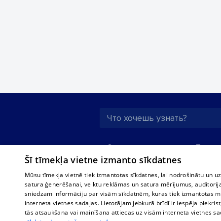
О нас
Предпр
Šī tīmekļa vietne izmanto sīkdatnes
Реклама
Buses, t
interna
Для бизнеса
Mūsu tīmekļa vietnē tiek izmantotas sīkdatnes, lai nodrošinātu un u
Bus tick
satura ģenerēšanai, veiktu reklāmas un satura mērījumus, auditorij
Тарифы
sniedzam informāciju par visām sīkdatnēm, kuras tiek izmantotas mū
Train ti
Политика
interneta vietnes sadaļas. Lietotājam jebkurā brīdī ir iespēja piekrist
конфиденциальности
tās atsaukšana vai mainīšana attiecas uz visām interneta vietnes s