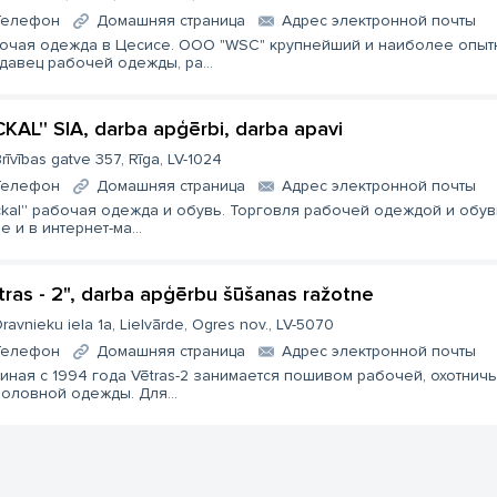
Телефон
Домашняя страница
Aдрес электронной почты
очая одежда в Цесисе. ООО "WSC" крупнейший и наиболее опыт
давец рабочей одежды, ра...
ACKAL'' SIA, darba apģērbi, darba apavi
rīvības gatve 357, Rīga, LV-1024
Телефон
Домашняя страница
Aдрес электронной почты
ackal'' рабочая одежда и обувь. Торговля рабочей одеждой и обу
е и в интернет-ма...
tras - 2", darba apģērbu šūšanas ražotne
ravnieku iela 1a, Lielvārde, Ogres nov., LV-5070
Телефон
Домашняя страница
Aдрес электронной почты
иная с 1994 года Vētras-2 занимается пошивом рабочей, охотничь
оловной одежды. Для...