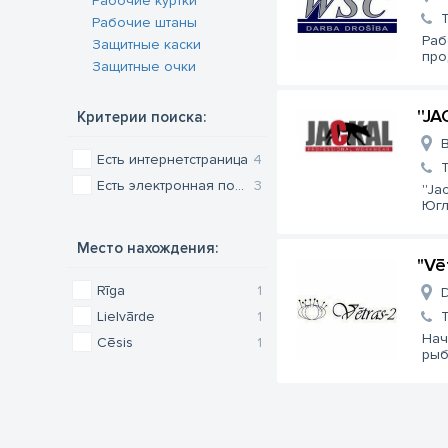
Рабочие куртки
Рабочие штаны
Раб
Защитные каски
про
Защитные очки
''J
Критерии поиска:
B
Есть интернетстраница
4
Есть электронная почта
3
''J
Югл
Место нахождения:
"Vē
Rīga
1
D
Lielvārde
1
Нач
Cēsis
1
рыб