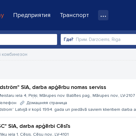
ay
Предприятия
Транспорт
Где?
й комбинезон
ndström" SIA, darba apģērbu nomas serviss
eistaru iela 4, Piņķi, Mārupes nov. Babītes pag., Mārupes nov., LV-2107
Телефон
Домашняя страница
dstrom” Latvijā ir kopš 1994. gada un piedāvā saviem klientiem darba 
C" SIA, darba apģērbi Cēsīs
ilku iela 1, Cēsis, Cēsu nov., LV-4101