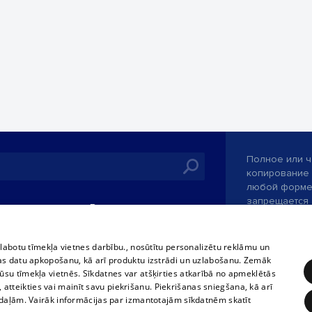
Полное или ч
копирование 
любой форме 
запрещается 
иятия
В кинотеатрах
информации. 
rains,
TВ-программа
опубликованн
tional schedules
только с согл
Условия договора
zlabotu tīmekļa vietnes darbību., nosūtītu personalizētu reklāmu un
ets
as datu apkopošanu, kā arī produktu izstrādi un uzlabošanu. Zemāk
360 Ziņas kontakti
su tīmekļa vietnēs. Sīkdatnes var atšķirties atkarībā no apmeklētās
ckets
, atteikties vai mainīt savu piekrišanu. Piekrišanas sniegšana, kā arī
Служба помощ
adaļām. Vairāk informācijas par izmantotajām sīkdatnēm skatīt