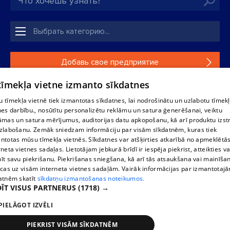
Добавь свое предприятие
 tīmekļa vietne izmanto sīkdatnes
Если твоего предприятия нет в нашей базе данных,
заполни простую форму .
 tīmekļa vietnē tiek izmantotas sīkdatnes, lai nodrošinātu un uzlabotu tīmek
nes darbību., nosūtītu personalizētu reklāmu un satura ģenerēšanai, veiktu
āmas un satura mērījumus, auditorijas datu apkopošanu, kā arī produktu izst
Полное или частичное распространение или копирование
zlabošanu. Zemāk sniedzam informāciju par visām sīkdatnēm, kuras tiek
информации из баз данных 1188 в любой форме строго
ntotas mūsu tīmekļa vietnēs. Sīkdatnes var atšķirties atkarībā no apmeklētā
запрещено. Также запрещается автоматическое
rneta vietnes sadaļas. Lietotājam jebkurā brīdī ir iespēja piekrist, atteikties va
скачивание информации. Перепубликация любого
īt savu piekrišanu. Piekrišanas sniegšana, kā arī tās atsaukšana vai mainīša
материала, опубликованного на сайте 1188 , возможна
ecas uz visām interneta vietnes sadaļām. Vairāk informācijas par izmantotaj
только с согласия редакции сайта 1188.
atnēm skatīt
sīkdatņu izmantošanas noteikumos.
ĪT VISUS PARTNERUS
(1718) →
PIELĀGOT IZVĒLI
Служба помощи портала: э-почта -
info@1188.lv
Разработано
SIA Helio Media
2004-2026
PIEKRIST VISĀM SĪKDATNĒM