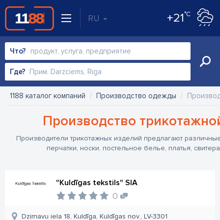
°C
+21
RU
Что?
Где?
1188 каталог компаний
Производство одежды
Производ
Производство трикотажно
Производители трикотажных изделий предлагают различные
перчатки, носки, постельное белье, платья, свитер
"Kuldīgas tekstils" SIA
0
Dzirnavu iela 18, Kuldīga, Kuldīgas nov., LV-3301