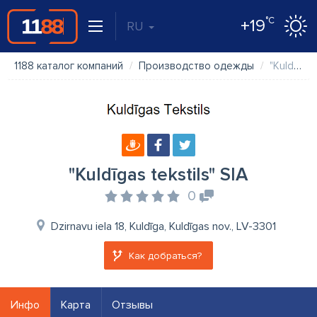
°C
+19
RU
1188 каталог компаний
Производство одежды
"Kuldīgas tekstils" SIA
"Kuldīgas tekstils" SIA
0
Dzirnavu iela 18, Kuldīga, Kuldīgas nov., LV-3301
Как добраться?
Инфо
Карта
Отзывы