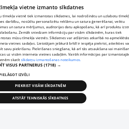
 tīmekļa vietne izmanto sīkdatnes
 tīmekļa vietnē tiek izmantotas sīkdatnes, lai nodrošinātu un uzlabotu tīmek
nes darbību., nosūtītu personalizētu reklāmu un satura ģenerēšanai, veiktu
āmas un satura mērījumus, auditorijas datu apkopošanu, kā arī produktu izst
zlabošanu. Zemāk sniedzam informāciju par visām sīkdatnēm, kuras tiek
ntotas mūsu tīmekļa vietnēs. Sīkdatnes var atšķirties atkarībā no apmeklētā
rneta vietnes sadaļas. Lietotājam jebkurā brīdī ir iespēja piekrist, atteikties va
īt savu piekrišanu. Piekrišanas sniegšana, kā arī tās atsaukšana vai mainīša
ecas uz visām interneta vietnes sadaļām. Vairāk informācijas par izmantotaj
atnēm skatīt
sīkdatņu izmantošanas noteikumos.
ĪT VISUS PARTNERUS
(1718) →
PIELĀGOT IZVĒLI
PIEKRIST VISĀM SĪKDATNĒM
ATSTĀT TEHNISKĀS SĪKDATNES
TEHNISKĀS/OBLIGĀTĀS
STATISTIKAS
MĒRĶĒŠANA
FUNKCIONĀLĀS
NEKLASIFICĒTĀS