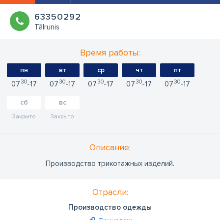
63350292
Tālrunis
Время работы:
пн
вт
ср
чт
пт
30
30
30
30
30
07
17
07
17
07
17
07
17
07
17
сб
вс
Закрыто
Закрыто
Oписание:
Производство трикотажных изделий.
Отрасли:
Производство одежды