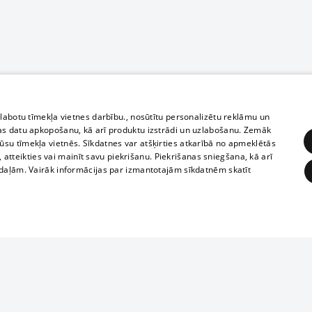
zlabotu tīmekļa vietnes darbību., nosūtītu personalizētu reklāmu un
as datu apkopošanu, kā arī produktu izstrādi un uzlabošanu. Zemāk
su tīmekļa vietnēs. Sīkdatnes var atšķirties atkarībā no apmeklētās
, atteikties vai mainīt savu piekrišanu. Piekrišanas sniegšana, kā arī
adaļām. Vairāk informācijas par izmantotajām sīkdatnēm skatīt
ĒRĶĒŠANA
FUNKCIONĀLĀS
NEKLASIFICĒTĀS
Полное или ч
obligātās
Statistikas
Mērķēšana
Funkcionālās
Neklasificētās
копирование 