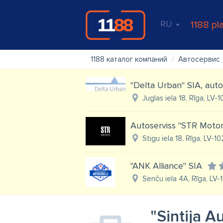
RU
1188 pl
1188 каталог компаний
Автосервис
"Delta Urban" SIA, auto
Juglas iela 18, Rīga, LV-
Autoserviss "STR Motor
Stigu iela 18, Rīga, LV-10
"ANK Alliance" SIA
Senču iela 4A, Rīga, LV-
"Sintija A