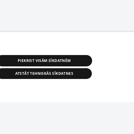
PIEKRIST VISĀM SĪKDATNĒM
ATSTĀT TEHNISKĀS SĪKDATNES
астичное распространение или
информации из баз данных 1188 в