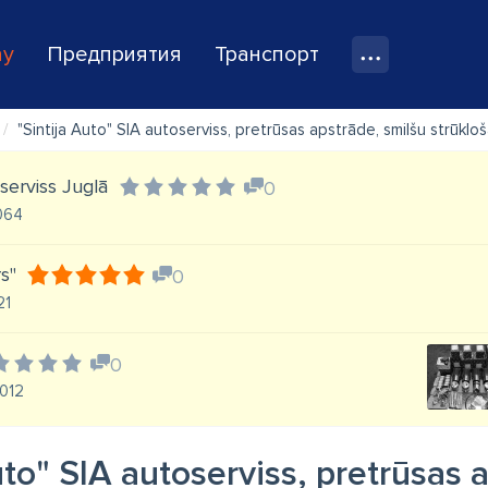
ay
Предприятия
Транспорт
"Sintija Auto" SIA autoserviss, pretrūsas apstrāde, smilšu strūkl
serviss Juglā
0
1064
s"
0
21
0
1012
uto" SIA autoserviss, pretrūsas 