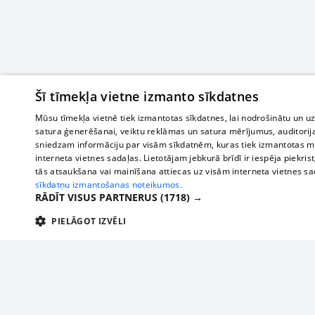
Šī tīmekļa vietne izmanto sīkdatnes
Mūsu tīmekļa vietnē tiek izmantotas sīkdatnes, lai nodrošinātu un u
satura ģenerēšanai, veiktu reklāmas un satura mērījumus, auditorij
sniedzam informāciju par visām sīkdatnēm, kuras tiek izmantotas mū
interneta vietnes sadaļas. Lietotājam jebkurā brīdī ir iespēja piekrist
tās atsaukšana vai mainīšana attiecas uz visām interneta vietnes s
sīkdatņu izmantošanas noteikumos.
RĀDĪT VISUS PARTNERUS
(1718) →
PIELĀGOT IZVĒLI
TEHNISKĀS/OBLIGĀTĀS
STATISTIKAS
M
Tehniskās/