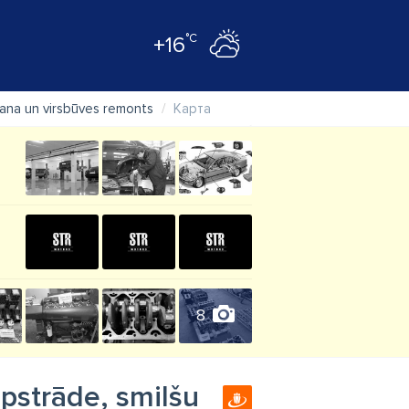
°C
+16
ošana un virsbūves remonts
Карта
8
apstrāde, smilšu