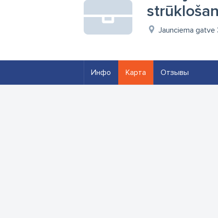
strūkloša
Jaunciema gatve 
Инфо
Карта
Отзывы