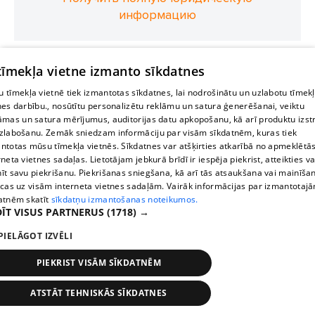
информацию
 tīmekļa vietne izmanto sīkdatnes
 tīmekļa vietnē tiek izmantotas sīkdatnes, lai nodrošinātu un uzlabotu tīmek
nes darbību., nosūtītu personalizētu reklāmu un satura ģenerēšanai, veiktu
āmas un satura mērījumus, auditorijas datu apkopošanu, kā arī produktu izst
zlabošanu. Zemāk sniedzam informāciju par visām sīkdatnēm, kuras tiek
ntotas mūsu tīmekļa vietnēs. Sīkdatnes var atšķirties atkarībā no apmeklētā
rneta vietnes sadaļas. Lietotājam jebkurā brīdī ir iespēja piekrist, atteikties va
īt savu piekrišanu. Piekrišanas sniegšana, kā arī tās atsaukšana vai mainīša
ecas uz visām interneta vietnes sadaļām. Vairāk informācijas par izmantotaj
atnēm skatīt
sīkdatņu izmantošanas noteikumos.
ĪT VISUS PARTNERUS
(1718) →
PIELĀGOT IZVĒLI
PIEKRIST VISĀM SĪKDATNĒM
ATSTĀT TEHNISKĀS SĪKDATNES