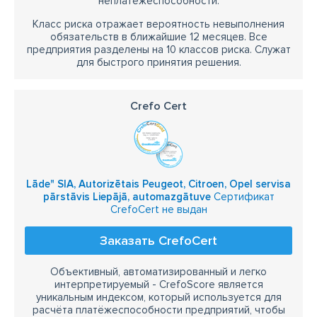
неплатежеспособности.
Класс риска отражает вероятность невыполнения
обязательств в ближайшие 12 месяцев. Все
предприятия разделены на 10 классов риска. Служат
для быстрого принятия решения.
Crefo Cert
Lāde" SIA, Autorizētais Peugeot, Citroen, Opel servisa
pārstāvis Liepājā, automazgātuve
Сертификат
CrefoCert не выдан
Заказать CrefoCert
Объективный, автоматизированный и легко
интерпретируемый - CrefoScore является
уникальным индексом, который используется для
расчёта платёжеспособности предприятий, чтобы