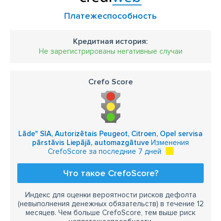
Платежеспособность
Кредитная история:
Не зарегистрированы негативные случаи
Crefo Score
Lāde" SIA, Autorizētais Peugeot, Citroen, Opel servisa
pārstāvis Liepājā, automazgātuve
Изменения
CrefoScore за последние 7 дней
Что такое CrefoScore?
Индекс для оценки вероятности рисков дефолта
(невыполнения денежных обязательств) в течение 12
месяцев. Чем больше CrefoScore, тем выше риск