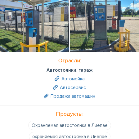
Отрасли:
Автостоянки, гараж
Автомойка
Автосервис
Продажа автомашин
Продукты:
Охраняемая автостоянка в Лиепае
охраняемая автостоянка в Лиепае