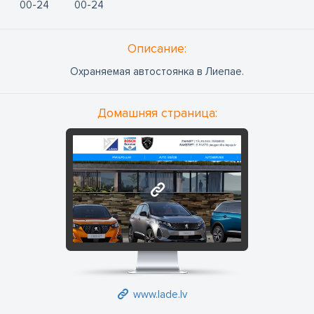
00
24
00
24
Oписание:
Охраняемая автостоянка в Лиепае.
Домашняя страница:
www.lade.lv
www.lade.lv