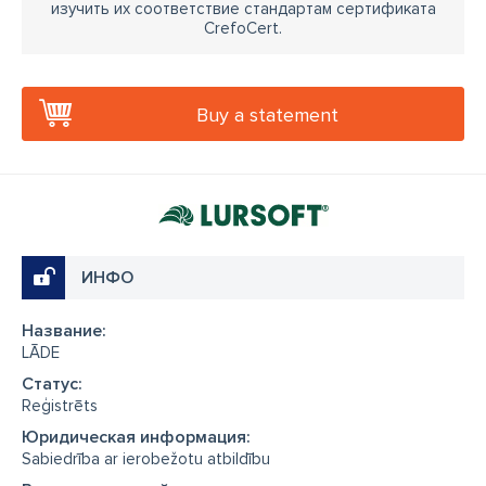
изучить их соответствие стандартам сертификата
CrefoCert.
Buy a statement
ИНФО
Название:
LĀDE
Cтатус:
Reģistrēts
Юридическая информация:
Sabiedrība ar ierobežotu atbildību