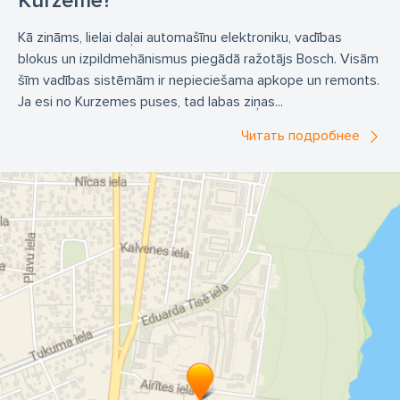
Kurzemē?
Kā zināms, lielai daļai automašīnu elektroniku, vadības
blokus un izpildmehānismus piegādā ražotājs Bosch. Visām
šīm vadības sistēmām ir nepieciešama apkope un remonts.
Ja esi no Kurzemes puses, tad labas ziņas...
Читать подробнее