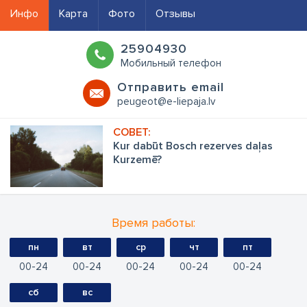
Инфо
Карта
Фото
Отзывы
25904930
Mобильный телефон
Oтправить email
peugeot@e-liepaja.lv
Kur dabūt Bosch rezerves daļas
Kurzemē?
Время работы:
пн
вт
ср
чт
пт
00
24
00
24
00
24
00
24
00
24
сб
вс