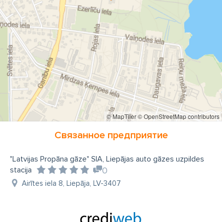
© MapTiler
© OpenStreetMap contributors
Связанное предприятие
"Latvijas Propāna gāze" SIA, Liepājas auto gāzes uzpildes
stacija
0
Airītes iela 8, Liepāja, LV-3407