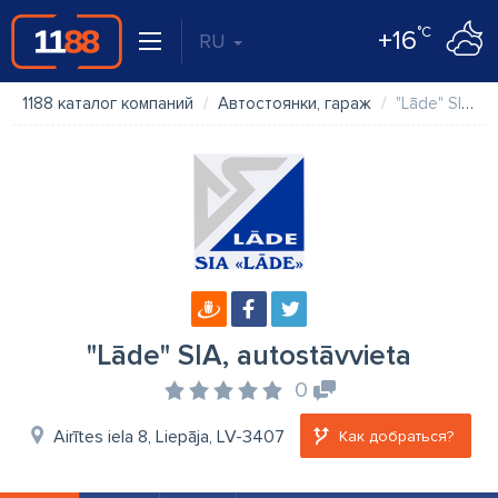
°C
+16
RU
1188 каталог компаний
Автостоянки, гараж
"Lāde" SIA, autostāvvieta
"Lāde" SIA, autostāvvieta
0
Airītes iela 8, Liepāja, LV-3407
Как добраться?