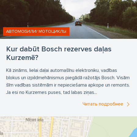
АВТОМОБИЛИ/ МОТОЦИКЛЫ
Kur dabūt Bosch rezerves daļas
Kurzemē?
Kā zināms, lielai daļai automašīnu elektroniku, vadības
blokus un izpildmehānismus piegādā ražotājs Bosch. Visām
šīm vadības sistēmām ir nepieciešama apkope un remonts.
Ja esi no Kurzemes puses, tad labas ziņas...
Читать подробнее