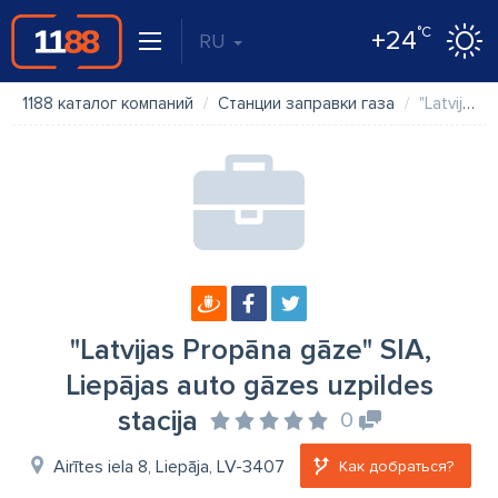
°C
+24
RU
1188 каталог компаний
Станции заправки газа
"Latvijas Propāna gāze" SIA, Liepājas auto gāzes uzpildes stacija
"Latvijas Propāna gāze" SIA,
Liepājas auto gāzes uzpildes
stacija
0
Airītes iela 8, Liepāja, LV-3407
Как добраться?