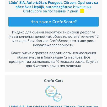
Lāde" SIA, Autorizētais Peugeot, Citroen, Opel servisa
pārstāvis Liepājā, automazgātuve
Изменения
CrefoScore за последние 7 дней
Что такое CrefoScore?
Индекс для оценки вероятности рисков дефолта
(невыполнения денежных обязательств) в течение 12
месяцев. Чем больше CrefoScore, тем выше риск
неплатежеспособности.
Класс риска отражает вероятность невыполнения
обязательств в ближайшие 12 месяцев. Все
предприятия разделены на 10 классов риска. Служат
для быстрого принятия решения.
Crefo Cert