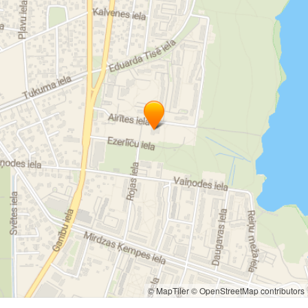
© MapTiler
© OpenStreetMap contributors