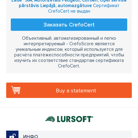
Lāde" SIA, Autorizētais Peugeot, Citroen, Opel servisa
pārstāvis Liepājā, automazgātuve
Сертификат
CrefoCert не выдан
Заказать CrefoCert
Объективный, автоматизированный и легко
интерпретируемый - CrefoScore является
уникальным индексом, который используется для
расчёта платёжеспособности предприятий, чтобы
изучить их соответствие стандартам сертификата
CrefoCert.
Buy a statement
ИНФО