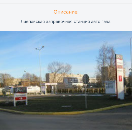
Oписание:
Лиепайская заправочная станция авто газа.