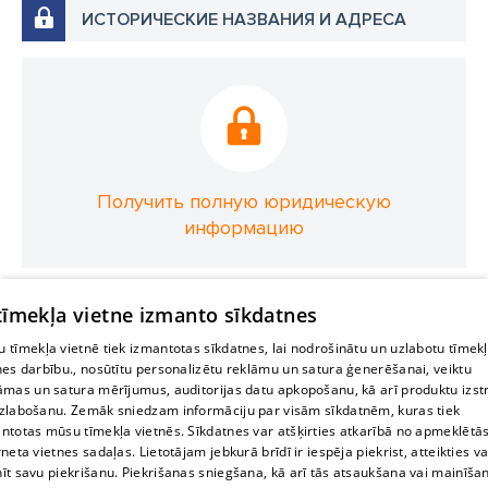
ИСТОРИЧЕСКИЕ НАЗВАНИЯ И АДРЕСА
Получить полную юридическую
информацию
 tīmekļa vietne izmanto sīkdatnes
 tīmekļa vietnē tiek izmantotas sīkdatnes, lai nodrošinātu un uzlabotu tīmek
nes darbību., nosūtītu personalizētu reklāmu un satura ģenerēšanai, veiktu
āmas un satura mērījumus, auditorijas datu apkopošanu, kā arī produktu izst
zlabošanu. Zemāk sniedzam informāciju par visām sīkdatnēm, kuras tiek
ntotas mūsu tīmekļa vietnēs. Sīkdatnes var atšķirties atkarībā no apmeklētā
rneta vietnes sadaļas. Lietotājam jebkurā brīdī ir iespēja piekrist, atteikties va
īt savu piekrišanu. Piekrišanas sniegšana, kā arī tās atsaukšana vai mainīša