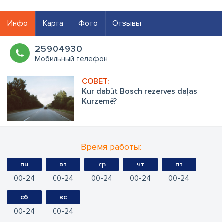
Инфо
Карта
Фото
Отзывы
25904930
Mобильный телефон
Kur dabūt Bosch rezerves daļas
Kurzemē?
Время работы:
пн
вт
ср
чт
пт
00
24
00
24
00
24
00
24
00
24
сб
вс
00
24
00
24