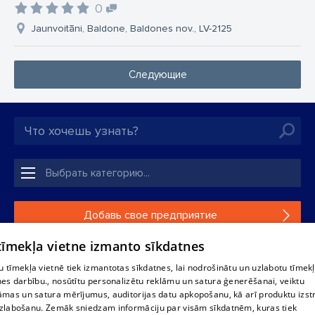
0
Jaunvoitāni, Baldone, Baldones nov., LV-2125
Следующие
Добавь свое предприятие
 tīmekļa vietne izmanto sīkdatnes
Если твоего предприятия нет в нашей базе данных,
заполни простую форму .
 tīmekļa vietnē tiek izmantotas sīkdatnes, lai nodrošinātu un uzlabotu tīmek
nes darbību., nosūtītu personalizētu reklāmu un satura ģenerēšanai, veiktu
āmas un satura mērījumus, auditorijas datu apkopošanu, kā arī produktu izst
Полное или частичное распространение или копирование
zlabošanu. Zemāk sniedzam informāciju par visām sīkdatnēm, kuras tiek
информации из баз данных 1188 в любой форме строго