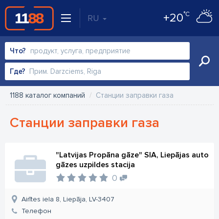
°C
+20
RU
Что?
Где?
1188 каталог компаний
Станции заправки газа
Станции заправки газа
"Latvijas Propāna gāze" SIA, Liepājas auto
gāzes uzpildes stacija
0
Airītes iela 8, Liepāja, LV-3407
Телефон