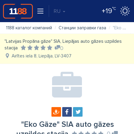
°C
+19
RU
1188 каталог компаний
Станции заправки газа
"Eko Gāze" SIA auto gāzes uzpildes stacija
"Latvijas Propāna gāze" SIA, Liepājas auto gāzes uzpildes
stacija
0
Airītes iela 8, Liepāja, LV-3407
"Eko Gāze" SIA auto gāzes
0