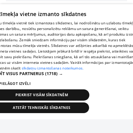
 tīmekļa vietne izmanto sīkdatnes
 tīmekļa vietnē tiek izmantotas sīkdatnes, lai nodrošinātu un uzlabotu tīmek
nes darbību., nosūtītu personalizētu reklāmu un satura ģenerēšanai, veiktu
āmas un satura mērījumus, auditorijas datu apkopošanu, kā arī produktu izst
zlabošanu. Zemāk sniedzam informāciju par visām sīkdatnēm, kuras tiek
ntotas mūsu tīmekļa vietnēs. Sīkdatnes var atšķirties atkarībā no apmeklētā
rneta vietnes sadaļas. Lietotājam jebkurā brīdī ir iespēja piekrist, atteikties va
īt savu piekrišanu. Piekrišanas sniegšana, kā arī tās atsaukšana vai mainīša
ecas uz visām interneta vietnes sadaļām. Vairāk informācijas par izmantotaj
atnēm skatīt
sīkdatņu izmantošanas noteikumos.
ĪT VISUS PARTNERUS
(1718) →
PIELĀGOT IZVĒLI
PIEKRIST VISĀM SĪKDATNĒM
ATSTĀT TEHNISKĀS SĪKDATNES
TEHNISKĀS/OBLIGĀTĀS
STATISTIKAS
MĒRĶĒŠANA