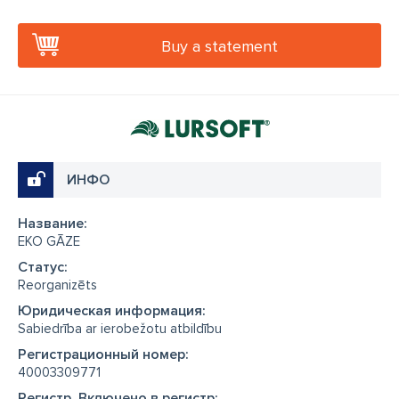
Buy a statement
ИНФО
Название:
EKO GĀZE
Cтатус:
Reorganizēts
Юридическая информация:
Sabiedrība ar ierobežotu atbildību
Регистрационный номер:
40003309771
Регистр, Включено в регистр: