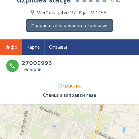
uzpildes stacija
Vienības gatve 117, Rīga, LV-1058
Пополнить информацию о компании
Инфо
Карта
Отзывы
27009996
Телефон
Отрасль:
Станции заправки газа