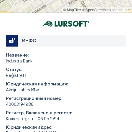
© MapTiler
© OpenStreetMap contributors
ИНФО
Название:
Industra Bank
Cтатус:
Reģistrēts
Юридическая информация:
Akciju sabiedrība
Регистрационный номер:
40003194988
Регистр, Включено в регистр:
Komercreģistrs, 06.05.1994
Юридический адрес: