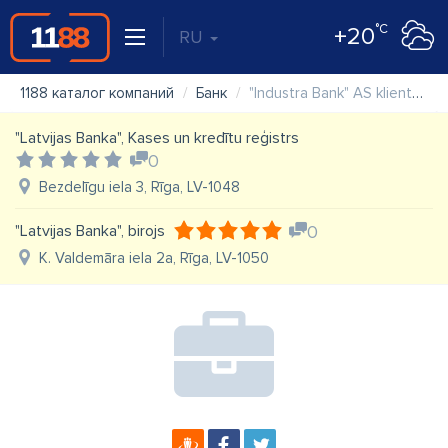
°C
+20
RU
1188 каталог компаний
Банк
"Industra Bank" AS klientu apkalpošanas centrs "Daugavpils"
"Latvijas Banka", Kases un kredītu reģistrs
0
Bezdelīgu iela 3, Rīga, LV-1048
"Latvijas Banka", birojs
0
K. Valdemāra iela 2a, Rīga, LV-1050