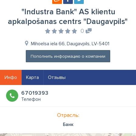
"Industra Bank" AS klientu
apkalpošanas centrs "Daugavpils"
0
Mihoelsa iela 66, Daugavpils, LV-5401
Пополнить информацию о компании
Инфо
Карта
Отзывы
67019393
Телефон
Отрасль:
Банк