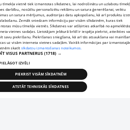
 tīmekļa vietnē tiek izmantotas sīkdatnes, lai nodrošinātu un uzlabotu tīmek
nes darbību., nosūtītu personalizētu reklāmu un satura ģenerēšanai, veiktu
āmas un satura mērījumus, auditorijas datu apkopošanu, kā arī produktu izst
zlabošanu. Zemāk sniedzam informāciju par visām sīkdatnēm, kuras tiek
ntotas mūsu tīmekļa vietnēs. Sīkdatnes var atšķirties atkarībā no apmeklētā
rneta vietnes sadaļas. Lietotājam jebkurā brīdī ir iespēja piekrist, atteikties va
īt savu piekrišanu. Piekrišanas sniegšana, kā arī tās atsaukšana vai mainīša
ecas uz visām interneta vietnes sadaļām. Vairāk informācijas par izmantotaj
atnēm skatīt
sīkdatņu izmantošanas noteikumos.
ĪT VISUS PARTNERUS
(1718) →
PIELĀGOT IZVĒLI
PIEKRIST VISĀM SĪKDATNĒM
ATSTĀT TEHNISKĀS SĪKDATNES
TEHNISKĀS/OBLIGĀTĀS
STATISTIKAS
MĒRĶĒŠANA
FUNKCIONĀLĀS
NEKLASIFICĒTĀS