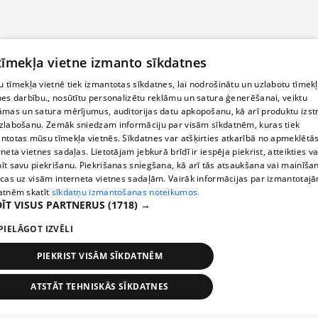
 tīmekļa vietne izmanto sīkdatnes
 tīmekļa vietnē tiek izmantotas sīkdatnes, lai nodrošinātu un uzlabotu tīmek
nes darbību., nosūtītu personalizētu reklāmu un satura ģenerēšanai, veiktu
āmas un satura mērījumus, auditorijas datu apkopošanu, kā arī produktu izst
zlabošanu. Zemāk sniedzam informāciju par visām sīkdatnēm, kuras tiek
ntotas mūsu tīmekļa vietnēs. Sīkdatnes var atšķirties atkarībā no apmeklētā
rneta vietnes sadaļas. Lietotājam jebkurā brīdī ir iespēja piekrist, atteikties va
īt savu piekrišanu. Piekrišanas sniegšana, kā arī tās atsaukšana vai mainīša
ecas uz visām interneta vietnes sadaļām. Vairāk informācijas par izmantotaj
atnēm skatīt
sīkdatņu izmantošanas noteikumos.
ĪT VISUS PARTNERUS
(1718) →
PIELĀGOT IZVĒLI
PIEKRIST VISĀM SĪKDATNĒM
ATSTĀT TEHNISKĀS SĪKDATNES