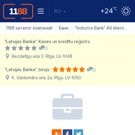
°C
+24
RU
1188 каталог компаний
Банк
"Industra Bank" AS klientu apkalpošanas centrs "Daugavpils"
"Latvijas Banka", Kases un kredītu reģistrs
0
Bezdelīgu iela 3, Rīga, LV-1048
"Latvijas Banka", birojs
0
K. Valdemāra iela 2a, Rīga, LV-1050