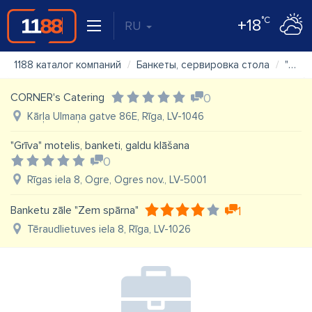
°C
+18
RU
1188 каталог компаний
Банкеты, сервировка стола
"Krimulda" firma, SIA "Arturs IN"
CORNER's Catering
0
Kārļa Ulmaņa gatve 86E, Rīga, LV-1046
"Grīva" motelis, banketi, galdu klāšana
0
Rīgas iela 8, Ogre, Ogres nov., LV-5001
Banketu zāle "Zem spārna"
1
Tēraudlietuves iela 8, Rīga, LV-1026