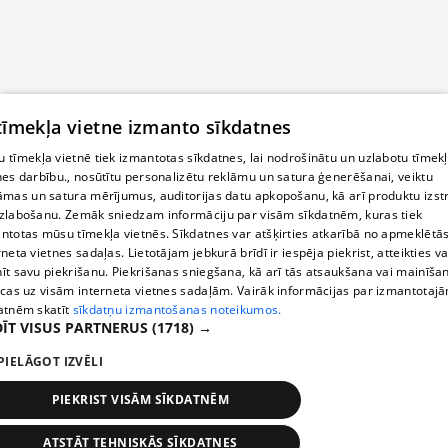
 tīmekļa vietne izmanto sīkdatnes
 tīmekļa vietnē tiek izmantotas sīkdatnes, lai nodrošinātu un uzlabotu tīmek
nes darbību., nosūtītu personalizētu reklāmu un satura ģenerēšanai, veiktu
āmas un satura mērījumus, auditorijas datu apkopošanu, kā arī produktu izst
zlabošanu. Zemāk sniedzam informāciju par visām sīkdatnēm, kuras tiek
ntotas mūsu tīmekļa vietnēs. Sīkdatnes var atšķirties atkarībā no apmeklētā
rneta vietnes sadaļas. Lietotājam jebkurā brīdī ir iespēja piekrist, atteikties va
īt savu piekrišanu. Piekrišanas sniegšana, kā arī tās atsaukšana vai mainīša
ecas uz visām interneta vietnes sadaļām. Vairāk informācijas par izmantotaj
atnēm skatīt
sīkdatņu izmantošanas noteikumos.
ĪT VISUS PARTNERUS
(1718) →
PIELĀGOT IZVĒLI
PIEKRIST VISĀM SĪKDATNĒM
ATSTĀT TEHNISKĀS SĪKDATNES