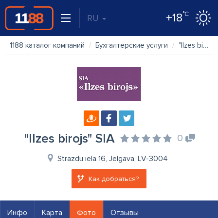
°C
+18
RU
1188 каталог компаний
Бухгалтерские услуги
"Ilzes birojs" SIA
"Ilzes birojs" SIA
0
Strazdu iela 16, Jelgava, LV-3004
Как добраться?
Инфо
Карта
Фото
Отзывы