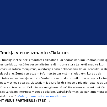
 tīmekļa vietne izmanto sīkdatnes
 tīmekļa vietnē tiek izmantotas sīkdatnes, lai nodrošinātu un uzlabotu tīmek
nes darbību., nosūtītu personalizētu reklāmu un satura ģenerēšanai, veiktu
āmas un satura mērījumus, auditorijas datu apkopošanu, kā arī produktu izst
zlabošanu. Zemāk sniedzam informāciju par visām sīkdatnēm, kuras tiek
ntotas mūsu tīmekļa vietnēs. Sīkdatnes var atšķirties atkarībā no apmeklētā
rneta vietnes sadaļas. Lietotājam jebkurā brīdī ir iespēja piekrist, atteikties va
īt savu piekrišanu. Piekrišanas sniegšana, kā arī tās atsaukšana vai mainīša
ecas uz visām interneta vietnes sadaļām. Vairāk informācijas par izmantotaj
atnēm skatīt
sīkdatņu izmantošanas noteikumos.
ĪT VISUS PARTNERUS
(1718) →