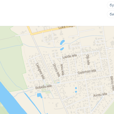
бу
би