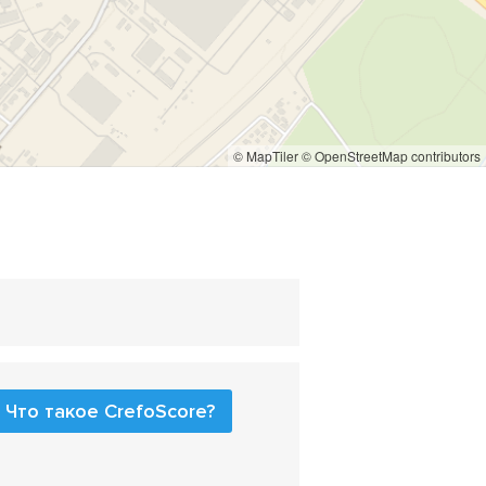
© MapTiler
© OpenStreetMap contributors
Что такое CrefoScore?