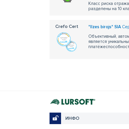
Класс риска отража
разделены на 10 кл
Crefo Cert
"Ilzes birojs" SIA
Сер
Объективный, автом
является уникальны
платёжеспособности
ИНФО