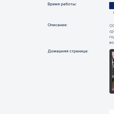
Время работы:
Oписание:
ОО
ср
го
во
Домашняя страница: