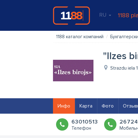
RU
1188 pl
1188 каталог компаний
Бухгалтерски
"Ilzes b
Strazdu iela 
Инфо
Карта
Фото
Отзыв
63010513
26724
Телефон
Мобиль