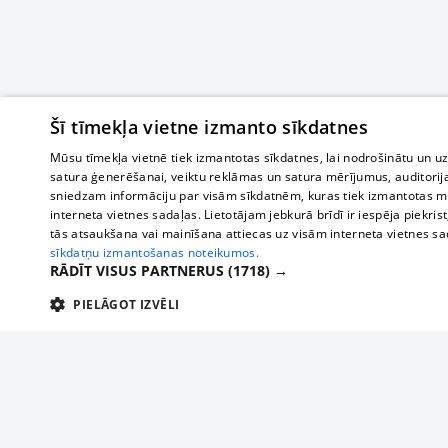
Šī tīmekļa vietne izmanto sīkdatnes
Mūsu tīmekļa vietnē tiek izmantotas sīkdatnes, lai nodrošinātu un u
satura ģenerēšanai, veiktu reklāmas un satura mērījumus, auditorij
sniedzam informāciju par visām sīkdatnēm, kuras tiek izmantotas mū
interneta vietnes sadaļas. Lietotājam jebkurā brīdī ir iespēja piekrist
tās atsaukšana vai mainīšana attiecas uz visām interneta vietnes s
sīkdatņu izmantošanas noteikumos.
RĀDĪT VISUS PARTNERUS
(1718) →
PIELĀGOT IZVĒLI
TEHNISKĀS/OBLIGĀTĀS
STATISTIKAS
M
Tehniskās/