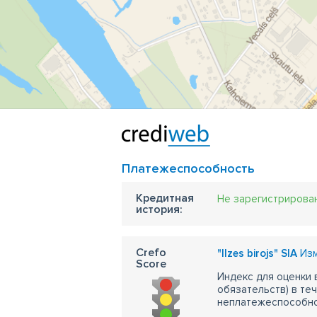
Платежеспособность
Кредитная
Не зарегистрирова
история:
Crefo
"Ilzes birojs" SIA
Изм
Score
Индекс для оценки
обязательств) в те
неплатежеспособно