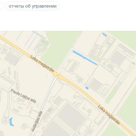
в
отчеты об управлении