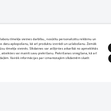
zlabotu tīmekļa vietnes darbību., nosūtītu personalizētu reklāmu un
as datu apkopošanu, kā arī produktu izstrādi un uzlabošanu. Zemāk
su tīmekļa vietnēs. Sīkdatnes var atšķirties atkarībā no apmeklētās
, atteikties vai mainīt savu piekrišanu. Piekrišanas sniegšana, kā arī
adaļām. Vairāk informācijas par izmantotajām sīkdatnēm skatīt
ĒRĶĒŠANA
FUNKCIONĀLĀS
NEKLASIFICĒTĀS
Полное или ч
obligātās
Statistikas
Mērķēšana
Funkcionālās
Neklasificētās
копирование 