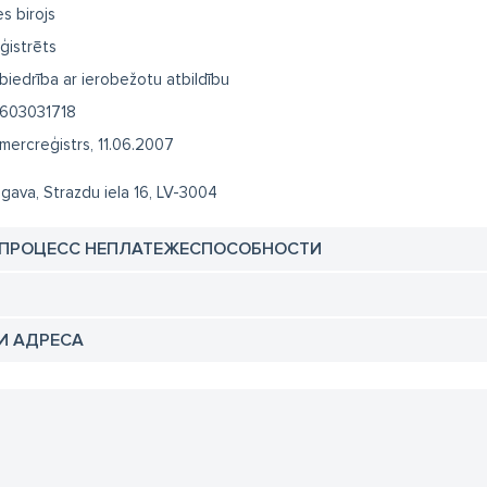
es birojs
ģistrēts
biedrība ar ierobežotu atbildību
603031718
mercreģistrs, 11.06.2007
lgava, Strazdu iela 16, LV-3004
 ПРОЦЕСС НЕПЛАТЕЖЕСПОСОБНОСТИ
И АДРЕСА