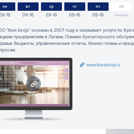
пн
вт
ср
чт
пт
сб
09
16
09
16
09
16
09
16
09
16
Закрыто
О "Ilzes birojs" основан в 2007 году и оказывает услуги по бу
едним предприятиям в Латвии. Помимо бухгалтерского обслужи
довые бюджеты, управленческие отчеты, бизнес-планы и пред
просам.
www.ilzesbirojs.lv
www.ilzesbirojs.lv