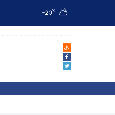
°C
+20