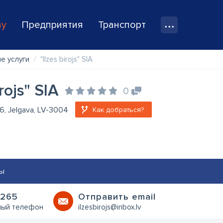
ay
Предприятия
Транспорт
е услуги
"Ilzes birojs" SIA
irojs" SIA
0
16, Jelgava, LV-3004
Как добраться?
ы
265
Oтправить email
ный телефон
ilzesbirojs@inbox.lv