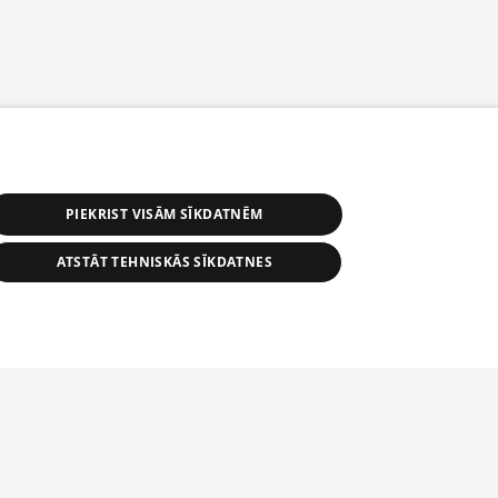
PIEKRIST VISĀM SĪKDATNĒM
ATSTĀT TEHNISKĀS SĪKDATNES
астичное распространение или
информации из баз данных 1188 в