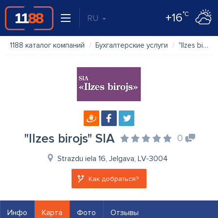
°C
+16
RU
1188 каталог компаний
Бухгалтерские услуги
"Ilzes birojs" SIA
"Ilzes birojs" SIA
0
Strazdu iela 16, Jelgava, LV-3004
Как добраться?
Инфо
Карта
Фото
Отзывы