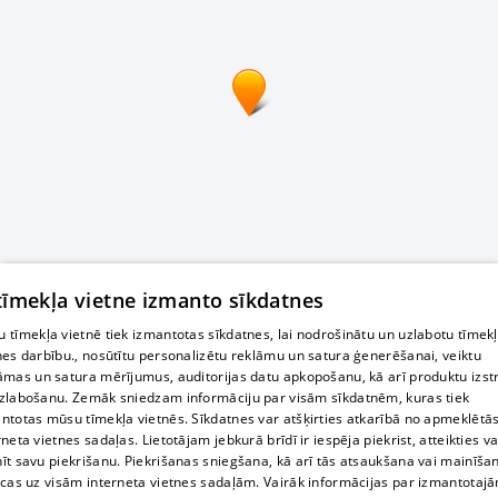
 tīmekļa vietne izmanto sīkdatnes
 tīmekļa vietnē tiek izmantotas sīkdatnes, lai nodrošinātu un uzlabotu tīmek
nes darbību., nosūtītu personalizētu reklāmu un satura ģenerēšanai, veiktu
āmas un satura mērījumus, auditorijas datu apkopošanu, kā arī produktu izst
zlabošanu. Zemāk sniedzam informāciju par visām sīkdatnēm, kuras tiek
ntotas mūsu tīmekļa vietnēs. Sīkdatnes var atšķirties atkarībā no apmeklētā
rneta vietnes sadaļas. Lietotājam jebkurā brīdī ir iespēja piekrist, atteikties va
īt savu piekrišanu. Piekrišanas sniegšana, kā arī tās atsaukšana vai mainīša
ecas uz visām interneta vietnes sadaļām. Vairāk informācijas par izmantotaj