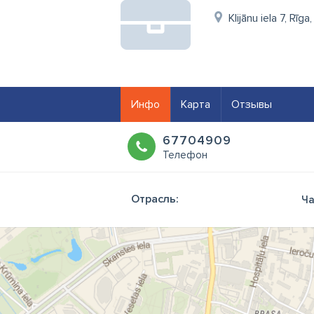
Klijānu iela 7, Rīga
Инфо
Карта
Отзывы
67704909
Телефон
Отрасль:
Ча