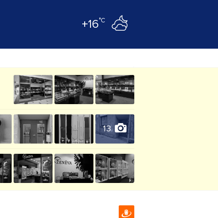
°C
+16
13