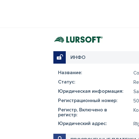
ИНФО
Название:
Co
Cтатус:
Re
Юридическая информация:
Sa
Регистрационный номер:
50
Регистр, Включено в
Ko
регистр:
Юридический адрес:
Rīg