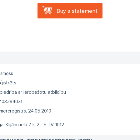
Buy a statement
smoss
ģistrēts
biedrība ar ierobežotu atbildību
103294031
mercreģistrs, 24.05.2010
a, Klijānu iela 7 k-2 - 5, LV-1012