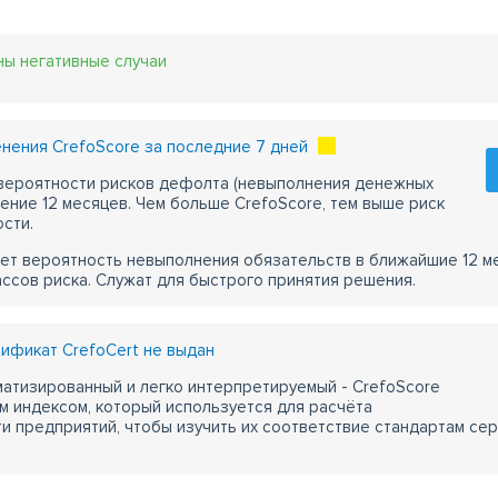
ны негативные случаи
нения CrefoScore за последние 7 дней
 вероятности рисков дефолта (невыполнения денежных
чение 12 месяцев. Чем больше CrefoScore, тем выше риск
сти.
ет вероятность невыполнения обязательств в ближайшие 12 м
ассов риска. Служат для быстрого принятия решения.
ификат CrefoCert не выдан
атизированный и легко интерпретируемый - CrefoScore
м индексом, который используется для расчёта
 предприятий, чтобы изучить их соответствие стандартам сер