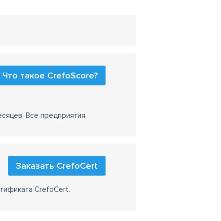
Что такое CrefoScore?
есяцев. Все предприятия
Заказать CrefoCert
тификата CrefoCert.