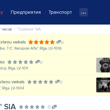
ay
Предприятия
Транспорт
т часов
"Cosmoss" SIA
steņu veikals
0
āvs, T/C “Akropole Alfa", Rīga, LV-1006
iss
0
trs), Rīga, LV-1011
steņu veikals
0
", Rīga, LV-1004
" SIA
0