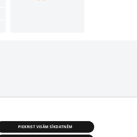
PIEKRIST VISĀM SĪKDATNĒM