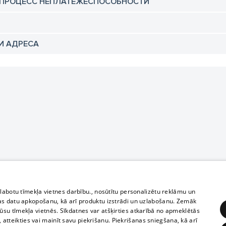
 ПРОЦЕСС НЕПЛАТЕЖЕСПОСОБНОСТИ
И АДРЕСА
zlabotu tīmekļa vietnes darbību., nosūtītu personalizētu reklāmu un
as datu apkopošanu, kā arī produktu izstrādi un uzlabošanu. Zemāk
su tīmekļa vietnēs. Sīkdatnes var atšķirties atkarībā no apmeklētās
, atteikties vai mainīt savu piekrišanu. Piekrišanas sniegšana, kā arī