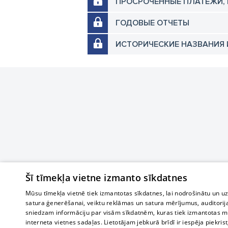
ПРОСРОЧЕННЫЕ ПЛАТЕЖИ,
ГОДОВЫЕ ОТЧЕТЫ
ИСТОРИЧЕСКИЕ НАЗВАНИЯ 
Šī tīmekļa vietne izmanto sīkdatnes
Mūsu tīmekļa vietnē tiek izmantotas sīkdatnes, lai nodrošinātu un u
satura ģenerēšanai, veiktu reklāmas un satura mērījumus, auditorij
sniedzam informāciju par visām sīkdatnēm, kuras tiek izmantotas mū
interneta vietnes sadaļas. Lietotājam jebkurā brīdī ir iespēja piekrist