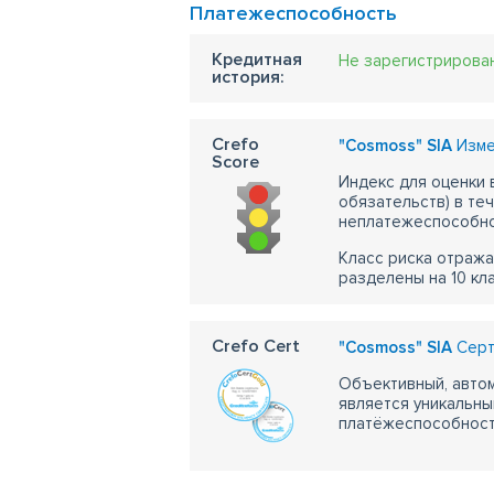
Платежеспособность
Кредитная
Не зарегистрирова
история:
Crefo
"Cosmoss" SIA
Изме
Score
Индекс для оценки
обязательств) в те
неплатежеспособно
Класс риска отража
разделены на 10 кл
Crefo Cert
"Cosmoss" SIA
Серт
Объективный, автом
является уникальны
платёжеспособности