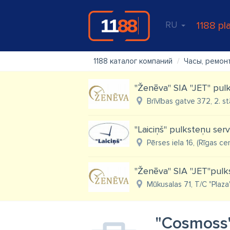
RU
1188 pl
1188 каталог компаний
Часы, ремон
"Ženēva" SIA "JET" pulk
Brīvības gatve 372, 2. st
"Laiciņš" pulksteņu serv
Pērses iela 16, (Rīgas cen
"Ženēva" SIA "JET"pulk
Mūkusalas 71, T/C "Plaza
"Cosmoss