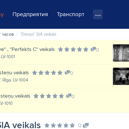
ay
Предприятия
Транспорт
т часов
"Dimaxi" SIA veikals
" , "Perfekts C" veikals
0
, LV-1001
steņu veikals
0
", Rīga, LV-1004
steņu veikals
0
 LV-1010
IA veikals
0