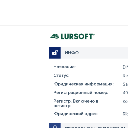
ИНФО
Название:
DI
Cтатус:
Re
Юридическая информация:
Sa
Регистрационный номер:
40
Регистр, Включено в
Ko
регистр:
Юридический адрес:
Rī