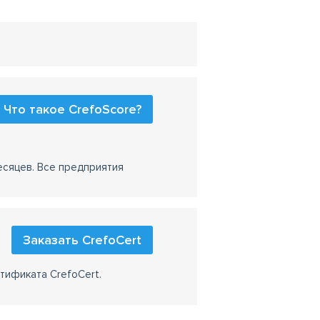
Что такое CrefoScore?
есяцев. Все предприятия
Заказать CrefoCert
тификата CrefoCert.