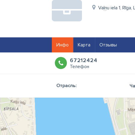
Vaļņu iela 1, Rīga
Инфо
Карта
Отзывы
67212424
Телефон
Отрасль:
Ча