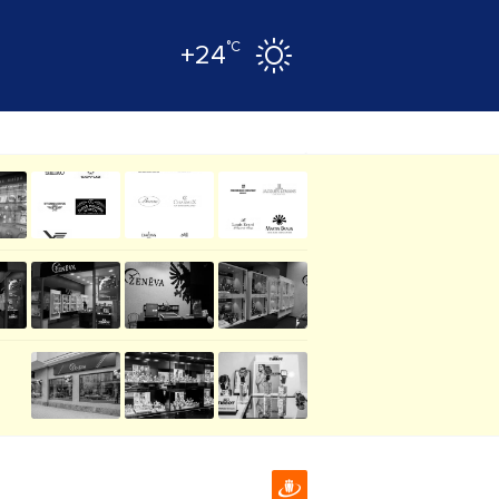
°C
+24