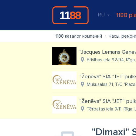
RU
1188 pl
1188 каталог компаний
Часы, ремон
''Jacques Lemans Geneve
Brīvības iela 92/94, Rīga
"Ženēva" SIA "JET"pulk
Mūkusalas 71, T/C "Plaza
"Ženēva" SIA "JET" pulk
Tērbatas iela 9/11, Rīga,
"Dimaxi" S