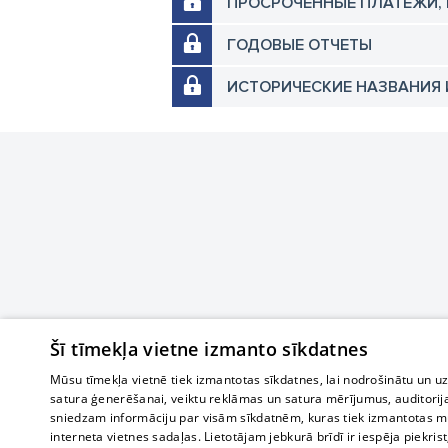
ПРОСРОЧЕННЫЕ ПЛАТЕЖИ,
ГОДОВЫЕ ОТЧЕТЫ
ИСТОРИЧЕСКИЕ НАЗВАНИЯ 
Šī tīmekļa vietne izmanto sīkdatnes
Mūsu tīmekļa vietnē tiek izmantotas sīkdatnes, lai nodrošinātu un u
satura ģenerēšanai, veiktu reklāmas un satura mērījumus, auditorij
sniedzam informāciju par visām sīkdatnēm, kuras tiek izmantotas mū
interneta vietnes sadaļas. Lietotājam jebkurā brīdī ir iespēja piekrist