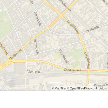
© MapTiler
© OpenStreetMap contributors