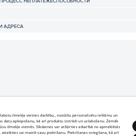
 ПРОЦЕСС НЕПЛАТЕЖЕСПОСОБНОСТИ
И АДРЕСА
zlabotu tīmekļa vietnes darbību., nosūtītu personalizētu reklāmu un
as datu apkopošanu, kā arī produktu izstrādi un uzlabošanu. Zemāk
su tīmekļa vietnēs. Sīkdatnes var atšķirties atkarībā no apmeklētās
, atteikties vai mainīt savu piekrišanu. Piekrišanas sniegšana, kā arī