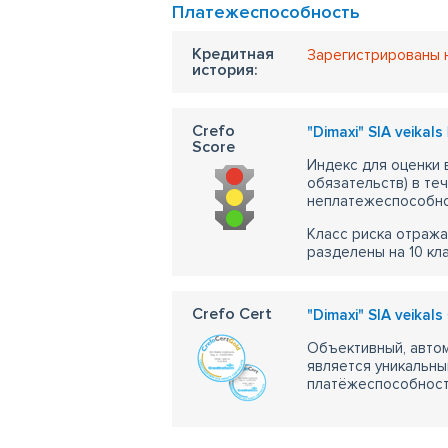
Платежеспособность
Кредитная
Зарегистрированы 
история:
Crefo
"Dimaxi" SIA veikals
Score
Индекс для оценки
обязательств) в те
неплатежеспособно
Класс риска отража
разделены на 10 кл
Crefo Cert
"Dimaxi" SIA veikals
Объективный, автом
является уникальны
платёжеспособности