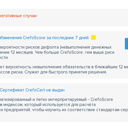
негативные случаи
Изменения CrefoScore за последние 7 дней
 вероятности рисков дефолта (невыполнения денежных
чение 12 месяцев. Чем больше CrefoScore, тем выше риск
сти.
ет вероятность невыполнения обязательств в ближайшие 12 м
ассов риска. Служат для быстрого принятия решения.
Сертификат CrefoCert не выдан
атизированный и легко интерпретируемый - CrefoScore
м индексом, который используется для расчёта
 предприятий, чтобы изучить их соответствие стандартам сер