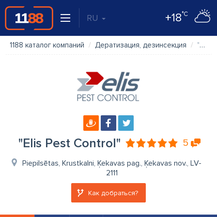
°C
+18
RU
1188 каталог компаний
Дератизация, дезинсекция
"Elis Pest Control"
"Elis Pest Control"
5
Piepilsētas, Krustkalni, Ķekavas pag., Ķekavas nov., LV-
2111
Как добраться?