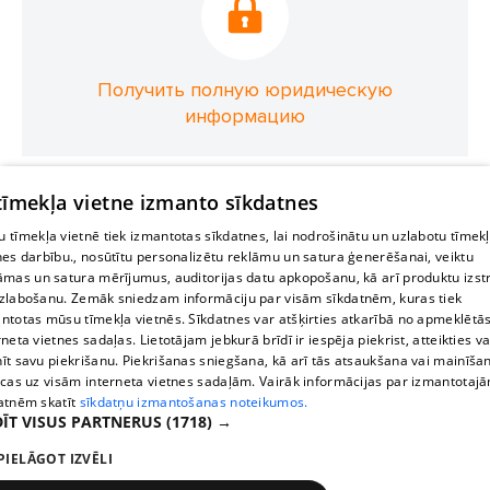
Получить полную юридическую
информацию
 tīmekļa vietne izmanto sīkdatnes
 tīmekļa vietnē tiek izmantotas sīkdatnes, lai nodrošinātu un uzlabotu tīmek
nes darbību., nosūtītu personalizētu reklāmu un satura ģenerēšanai, veiktu
āmas un satura mērījumus, auditorijas datu apkopošanu, kā arī produktu izst
zlabošanu. Zemāk sniedzam informāciju par visām sīkdatnēm, kuras tiek
ntotas mūsu tīmekļa vietnēs. Sīkdatnes var atšķirties atkarībā no apmeklētā
rneta vietnes sadaļas. Lietotājam jebkurā brīdī ir iespēja piekrist, atteikties va
īt savu piekrišanu. Piekrišanas sniegšana, kā arī tās atsaukšana vai mainīša
ecas uz visām interneta vietnes sadaļām. Vairāk informācijas par izmantotaj
atnēm skatīt
sīkdatņu izmantošanas noteikumos.
ĪT VISUS PARTNERUS
(1718) →
PIELĀGOT IZVĒLI