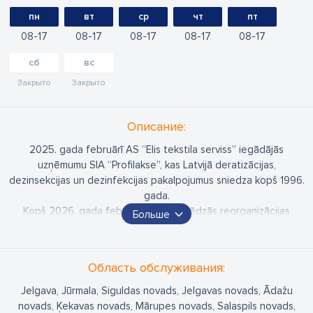
пн
вт
ср
чт
пт
08
17
08
17
08
17
08
17
08
17
сб
вс
Закрыто
Закрыто
Oписание:
2025. gada februārī AS “Elis tekstila serviss” iegādājās
uzņēmumu SIA “Profilakse”, kas Latvijā deratizācijas,
dezinsekcijas un dezinfekcijas pakalpojumus sniedza kopš 1996.
gada.
Kopš 2026. gada februāra, kad noslēdzās reorganizācijas
Больше
process, AS “Elis tekstila serviss” kaitēkļu kontroles
pakalpojumus sniedz zem zīmola “Elis Pest Control”, apvienojot
SIA “Profilakse” vietējo pieredzi un Elis grupas starptautisko
Область обслуживания:
pieredzi kaitēkļu kontroles servisā
Jelgava, Jūrmala, Siguldas novads, Jelgavas novads, Ādažu
novads, Ķekavas novads, Mārupes novads, Salaspils novads,