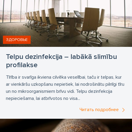
ЗДОРОВЬЕ
Telpu dezinfekcija – labākā slimību
profilakse
Tīrība ir svarīga ikviena cilvēka veselībai, taču ir telpas, kur
ar vienkāršu uzkopšanu nepietiek, lai nodrošinātu pilnīgi tīru
un no mikroorganismiem brīvu vidi. Telpu dezinfekcija
nepieciešama, lai atbrīvotos no visa...
Читать подробнее