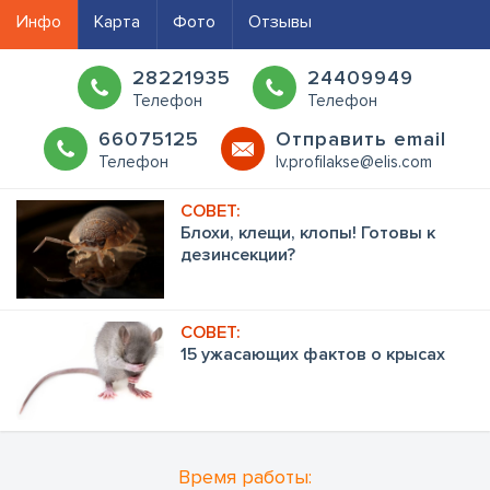
Инфо
Карта
Фото
Отзывы
28221935
24409949
Телефон
Телефон
66075125
Oтправить email
Телефон
lv.profilakse@elis.com
Блохи, клещи, клопы! Готовы к
дезинсекции?
15 ужасающих фактов о крысах
Время работы: