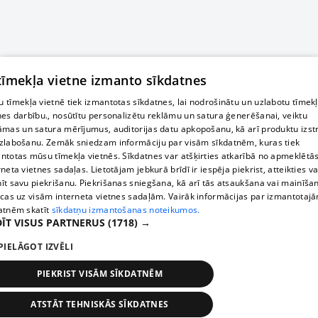
 tīmekļa vietne izmanto sīkdatnes
 tīmekļa vietnē tiek izmantotas sīkdatnes, lai nodrošinātu un uzlabotu tīmek
nes darbību., nosūtītu personalizētu reklāmu un satura ģenerēšanai, veiktu
āmas un satura mērījumus, auditorijas datu apkopošanu, kā arī produktu izst
zlabošanu. Zemāk sniedzam informāciju par visām sīkdatnēm, kuras tiek
ntotas mūsu tīmekļa vietnēs. Sīkdatnes var atšķirties atkarībā no apmeklētā
rneta vietnes sadaļas. Lietotājam jebkurā brīdī ir iespēja piekrist, atteikties va
īt savu piekrišanu. Piekrišanas sniegšana, kā arī tās atsaukšana vai mainīša
ecas uz visām interneta vietnes sadaļām. Vairāk informācijas par izmantotaj
atnēm skatīt
sīkdatņu izmantošanas noteikumos.
ĪT VISUS PARTNERUS
(1718) →
PIELĀGOT IZVĒLI
PIEKRIST VISĀM SĪKDATNĒM
ATSTĀT TEHNISKĀS SĪKDATNES