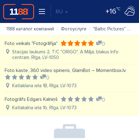
°C
+16
RU
1188 каталог компаний
Фотоуслуги
"Baltic Pictures" SIA
Foto veikals "Fotogrāfija"
0
Stacijas laukums 2, T/C "ORIGO", A Māja, blakus Info
centram, Rīga, LV-1050
Foto kaste, 360 video spineris, GlamBot – Momentbox.lv
0
Katlaklana iela 1B, Rīga, LV-1073
Fotogrāfs Edgars Kalniņš
0
Katlakalna iela 1b, Rīga, LV-1073