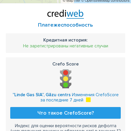
© MapTiler
© OpenStreetMap contributors
Платежеспособность
Кредитная история:
Не зарегистрированы негативные случаи
Crefo Score
”Linde Gas SIA”, Gāzu centrs
Изменения CrefoScore
за последние 7 дней
Что такое CrefoScore?
Индекс для оценки вероятности рисков дефолта