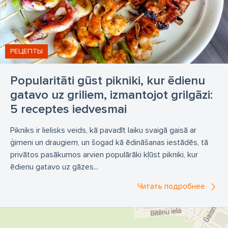
РЕЦЕПТЫ
Popularitāti gūst pikniki, kur ēdienu
gatavo uz griliem, izmantojot grilgāzi:
5 receptes iedvesmai
Pikniks ir lielisks veids, kā pavadīt laiku svaigā gaisā ar
ģimeni un draugiem, un šogad kā ēdināšanas iestādēs, tā
privātos pasākumos arvien populārāki kļūst pikniki, kur
ēdienu gatavo uz gāzes...
Читать подробнее