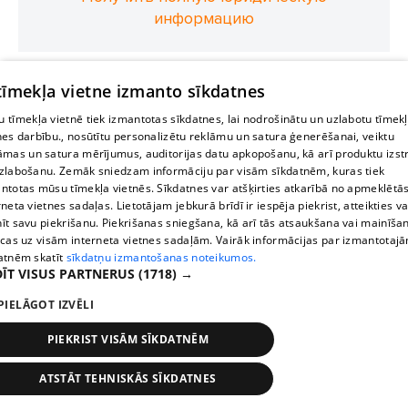
информацию
 tīmekļa vietne izmanto sīkdatnes
 tīmekļa vietnē tiek izmantotas sīkdatnes, lai nodrošinātu un uzlabotu tīmek
nes darbību., nosūtītu personalizētu reklāmu un satura ģenerēšanai, veiktu
āmas un satura mērījumus, auditorijas datu apkopošanu, kā arī produktu izst
zlabošanu. Zemāk sniedzam informāciju par visām sīkdatnēm, kuras tiek
ntotas mūsu tīmekļa vietnēs. Sīkdatnes var atšķirties atkarībā no apmeklētā
rneta vietnes sadaļas. Lietotājam jebkurā brīdī ir iespēja piekrist, atteikties va
īt savu piekrišanu. Piekrišanas sniegšana, kā arī tās atsaukšana vai mainīša
ecas uz visām interneta vietnes sadaļām. Vairāk informācijas par izmantotaj
atnēm skatīt
sīkdatņu izmantošanas noteikumos.
ĪT VISUS PARTNERUS
(1718) →
PIELĀGOT IZVĒLI
PIEKRIST VISĀM SĪKDATNĒM
ATSTĀT TEHNISKĀS SĪKDATNES