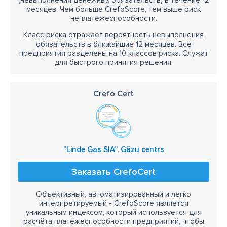
(невыполнения денежных обязательств) в течение 12
месяцев. Чем больше CrefoScore, тем выше риск
неплатежеспособности.
Класс риска отражает вероятность невыполнения
обязательств в ближайшие 12 месяцев. Все
предприятия разделены на 10 классов риска. Служат
для быстрого принятия решения.
Crefo Cert
”Linde Gas SIA”, Gāzu centrs
Заказать CrefoCert
Объективный, автоматизированный и легко
интерпретируемый - CrefoScore является
уникальным индексом, который используется для
расчёта платёжеспособности предприятий, чтобы