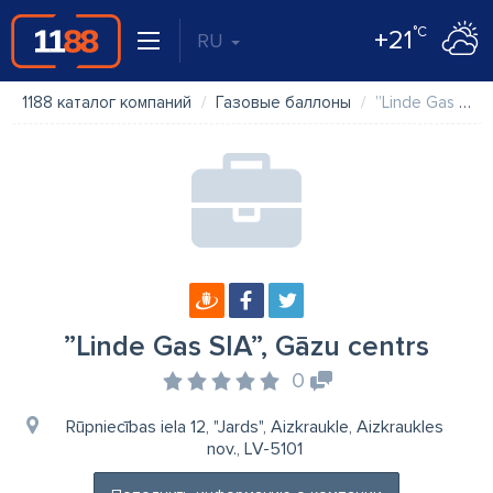
°C
+21
RU
1188 каталог компаний
Газовые баллоны
”Linde Gas SIA”, Gāzu centrs
”Linde Gas SIA”, Gāzu centrs
0
Rūpniecības iela 12, "Jards", Aizkraukle, Aizkraukles
nov., LV-5101