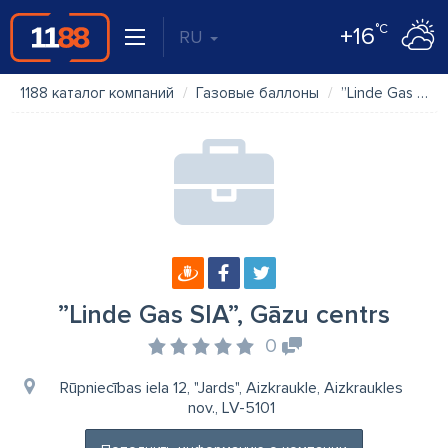
°C
+16
RU
1188 каталог компаний
Газовые баллоны
”Linde Gas SIA”, Gāzu centrs
”Linde Gas SIA”, Gāzu centrs
0
Rūpniecības iela 12, "Jards", Aizkraukle, Aizkraukles
nov., LV-5101