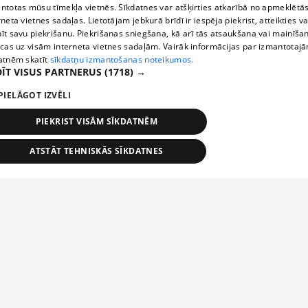
ntotas mūsu tīmekļa vietnēs. Sīkdatnes var atšķirties atkarībā no apmeklētā
rneta vietnes sadaļas. Lietotājam jebkurā brīdī ir iespēja piekrist, atteikties va
īt savu piekrišanu. Piekrišanas sniegšana, kā arī tās atsaukšana vai mainīša
ecas uz visām interneta vietnes sadaļām. Vairāk informācijas par izmantotaj
atnēm skatīt
sīkdatņu izmantošanas noteikumos.
ĪT VISUS PARTNERUS
(1718) →
PIELĀGOT IZVĒLI
PIEKRIST VISĀM SĪKDATNĒM
ATSTĀT TEHNISKĀS SĪKDATNES
TEHNISKĀS/OBLIGĀTĀS
STATISTIKAS
MĒRĶĒŠANA
FUNKCIONĀLĀS
NEKLASIFICĒTĀS
ehniskās/obligātās
Statistikas
Mērķēšana
Funkcionālās
Neklasificēt
niskās/obligātās sīkdatnes nepieciešamas, lai lietotājs varētu brīvi apmeklēt un pārlūk
Добавь свое предприятие
ekļa vietni un izmantot tās piedāvātās iespējas. Bez šīm sīkdatnēm tīmekļa vietne neva