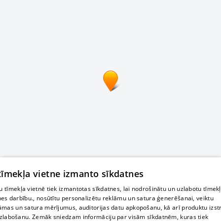
 tīmekļa vietne izmanto sīkdatnes
 tīmekļa vietnē tiek izmantotas sīkdatnes, lai nodrošinātu un uzlabotu tīmek
nes darbību., nosūtītu personalizētu reklāmu un satura ģenerēšanai, veiktu
āmas un satura mērījumus, auditorijas datu apkopošanu, kā arī produktu izst
zlabošanu. Zemāk sniedzam informāciju par visām sīkdatnēm, kuras tiek