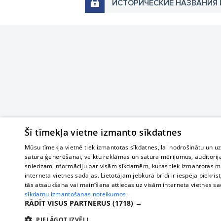
ИСТОРИЧЕСКИЕ НАЗВАНИЯ 
Šī tīmekļa vietne izmanto sīkdatnes
Mūsu tīmekļa vietnē tiek izmantotas sīkdatnes, lai nodrošinātu un u
satura ģenerēšanai, veiktu reklāmas un satura mērījumus, auditorij
sniedzam informāciju par visām sīkdatnēm, kuras tiek izmantotas mū
interneta vietnes sadaļas. Lietotājam jebkurā brīdī ir iespēja piekrist
tās atsaukšana vai mainīšana attiecas uz visām interneta vietnes s
sīkdatņu izmantošanas noteikumos.
RĀDĪT VISUS PARTNERUS
(1718) →
PIELĀGOT IZVĒLI