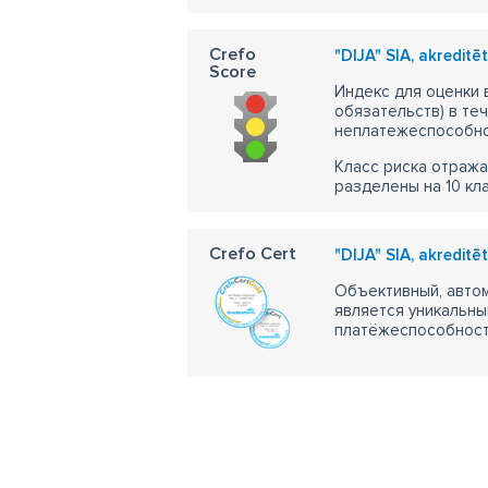
Crefo
"DIJA" SIA, akreditē
Score
Индекс для оценки
обязательств) в те
неплатежеспособно
Класс риска отража
разделены на 10 кл
Crefo Cert
"DIJA" SIA, akreditē
Объективный, автом
является уникальны
платёжеспособности