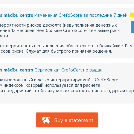
ts mācību centrs
Изменения CrefoScore за последние 7 дней
 вероятности рисков дефолта (невыполнения денежных
чение 12 месяцев. Чем больше CrefoScore, тем выше риск
сти.
ет вероятность невыполнения обязательств в ближайшие 12 м
ассов риска. Служат для быстрого принятия решения.
ts mācību centrs
Сертификат CrefoCert не выдан
атизированный и легко интерпретируемый - CrefoScore
м индексом, который используется для расчёта
 предприятий, чтобы изучить их соответствие стандартам сер
Buy a statement