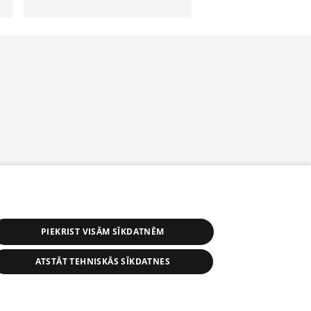
PIEKRIST VISĀM SĪKDATNĒM
ATSTĀT TEHNISKĀS SĪKDATNES