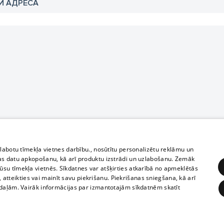
И АДРЕСА
zlabotu tīmekļa vietnes darbību., nosūtītu personalizētu reklāmu un
as datu apkopošanu, kā arī produktu izstrādi un uzlabošanu. Zemāk
su tīmekļa vietnēs. Sīkdatnes var atšķirties atkarībā no apmeklētās
, atteikties vai mainīt savu piekrišanu. Piekrišanas sniegšana, kā arī
adaļām. Vairāk informācijas par izmantotajām sīkdatnēm skatīt