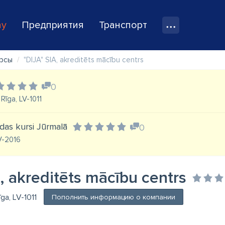
ay
Предприятия
Транспорт
урсы
"DIJA" SIA, akreditēts mācību centrs
0
Rīga, LV-1011
lodas kursi Jūrmalā
0
LV-2016
, akreditēts mācību centrs
īga, LV-1011
Пополнить информацию о компании