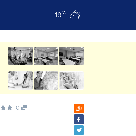
°C
+19
0