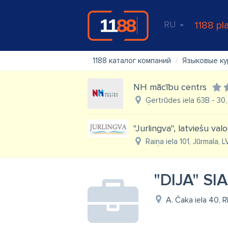
RU
1188 pl
1188 каталог компаний
Языковые к
NH mācību centrs
Ģertrūdes iela 63B - 30, 
"Jurlingva", latviešu va
Raiņa iela 101, Jūrmala, 
"DIJA" SIA
A. Čaka iela 40, R