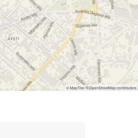
© MapTiler
© OpenStreetMap contributors