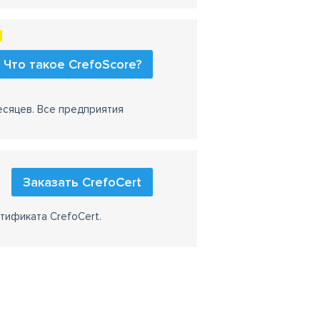
Что такое CrefoScore?
есяцев. Все предприятия
Заказать CrefoCert
тификата CrefoCert.