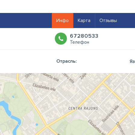
Инфо
Карта
Отзывы
67280533
Телефон
Отрасль:
Яз