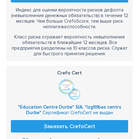
Индекс для оценки вероятности рисков дефолта
(невыполнения денежных обязательств) в течение 12
месяцев. Чем больше CrefoScore, тем выше риск
неплатежеспособности.
Класс риска отражает вероятность невыполнения
обязательств в ближайшие 12 месяцев. Все
предприятия разделены на 10 классов риска. Служат
для быстрого принятия решения.
Crefo Cert
"Education Centre Durbe" SIA, "Izglītības centrs
Durbe"
Сертификат CrefoCert не выдан
Заказать CrefoCert