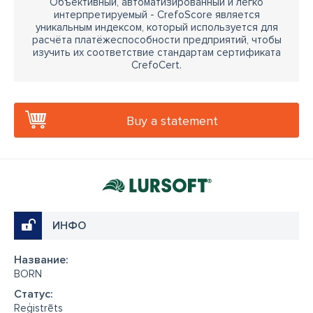
Объективный, автоматизированный и легко
интерпретируемый - CrefoScore является
уникальным индексом, который используется для
расчёта платёжеспособности предприятий, чтобы
изучить их соответствие стандартам сертификата
CrefoCert.
Buy a statement
ИНФО
Название:
BORN
Cтатус:
Reģistrēts