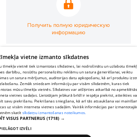
Получить полную юридическую
информацию
 tīmekļa vietne izmanto sīkdatnes
 tīmekļa vietnē tiek izmantotas sīkdatnes, lai nodrošinātu un uzlabotu tīmek
nes darbību., nosūtītu personalizētu reklāmu un satura ģenerēšanai, veiktu
āmas un satura mērījumus, auditorijas datu apkopošanu, kā arī produktu izst
zlabošanu. Zemāk sniedzam informāciju par visām sīkdatnēm, kuras tiek
ntotas mūsu tīmekļa vietnēs. Sīkdatnes var atšķirties atkarībā no apmeklētā
rneta vietnes sadaļas. Lietotājam jebkurā brīdī ir iespēja piekrist, atteikties va
īt savu piekrišanu. Piekrišanas sniegšana, kā arī tās atsaukšana vai mainīša
ecas uz visām interneta vietnes sadaļām. Vairāk informācijas par izmantotaj
atnēm skatīt
sīkdatņu izmantošanas noteikumos.
ĪT VISUS PARTNERUS
(1718) →
PIELĀGOT IZVĒLI