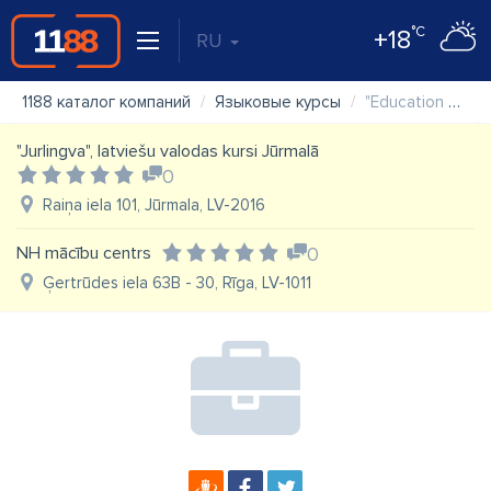
°C
+18
RU
1188 каталог компаний
Языковые курсы
"Education Centre Durbe" SIA, "Izglītības centrs Durbe"
"Jurlingva", latviešu valodas kursi Jūrmalā
0
Raiņa iela 101, Jūrmala, LV-2016
NH mācību centrs
0
Ģertrūdes iela 63B - 30, Rīga, LV-1011