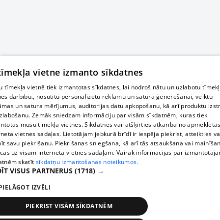
 tīmekļa vietne izmanto sīkdatnes
 tīmekļa vietnē tiek izmantotas sīkdatnes, lai nodrošinātu un uzlabotu tīmek
nes darbību., nosūtītu personalizētu reklāmu un satura ģenerēšanai, veiktu
āmas un satura mērījumus, auditorijas datu apkopošanu, kā arī produktu izst
zlabošanu. Zemāk sniedzam informāciju par visām sīkdatnēm, kuras tiek
ntotas mūsu tīmekļa vietnēs. Sīkdatnes var atšķirties atkarībā no apmeklētā
rneta vietnes sadaļas. Lietotājam jebkurā brīdī ir iespēja piekrist, atteikties va
īt savu piekrišanu. Piekrišanas sniegšana, kā arī tās atsaukšana vai mainīša
ecas uz visām interneta vietnes sadaļām. Vairāk informācijas par izmantotaj
atnēm skatīt
sīkdatņu izmantošanas noteikumos.
ĪT VISUS PARTNERUS
(1718) →
PIELĀGOT IZVĒLI
PIEKRIST VISĀM SĪKDATNĒM