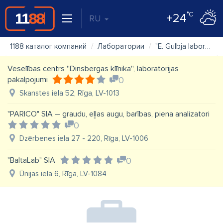
°C
+24
RU
1188 каталог компаний
Лаборатории
"E. Gulbja laboratorija" SIA, pieņemšanas punkts
Veselības centrs ''Dinsbergas klīnika'', laboratorijas
pakalpojumi
0
Skanstes iela 52, Rīga, LV-1013
"PARICO" SIA – graudu, eļļas augu, barības, piena analizatori
0
Dzērbenes iela 27 - 220, Rīga, LV-1006
"BaltaLab" SIA
0
Ūnijas iela 6, Rīga, LV-1084