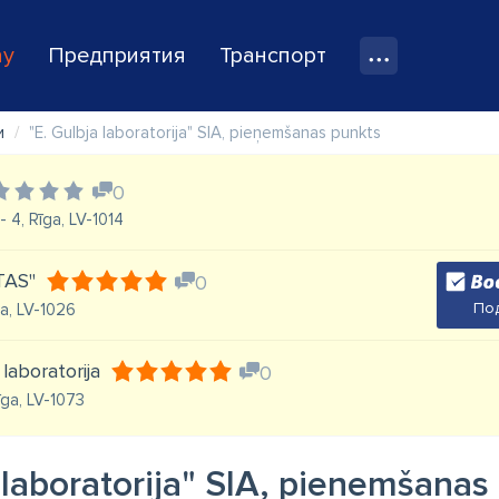
ay
Предприятия
Транспорт
и
"E. Gulbja laboratorija" SIA, pieņemšanas punkts
0
 4, Rīga, LV-1014
TAS"
0
Под
īga, LV-1026
 laboratorija
0
īga, LV-1073
 laboratorija" SIA, pieņemšanas