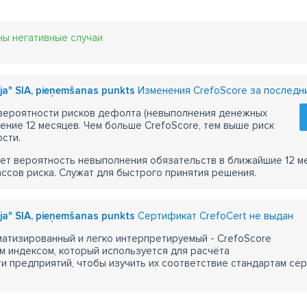
ны негативные случаи
ija" SIA, pieņemšanas punkts
Изменения CrefoScore за последн
 вероятности рисков дефолта (невыполнения денежных
чение 12 месяцев. Чем больше CrefoScore, тем выше риск
сти.
ет вероятность невыполнения обязательств в ближайшие 12 м
ассов риска. Служат для быстрого принятия решения.
ija" SIA, pieņemšanas punkts
Сертификат CrefoCert не выдан
атизированный и легко интерпретируемый - CrefoScore
м индексом, который используется для расчёта
 предприятий, чтобы изучить их соответствие стандартам сер