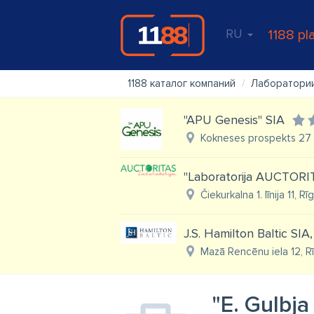
RU
1188 pl
1188 каталог компаний
Лаборатори
"APU Genesis" SIA
Kokneses prospekts 27 -
"Laboratorija AUCTORI
Čiekurkalna 1. līnija 11, R
J.S. Hamilton Baltic SIA,
Mazā Rencēnu iela 12, R
"E. Gulbja