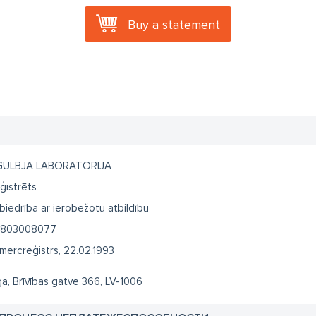
Buy a statement
GULBJA LABORATORIJA
ģistrēts
biedrība ar ierobežotu atbildību
803008077
mercreģistrs, 22.02.1993
ga, Brīvības gatve 366, LV-1006