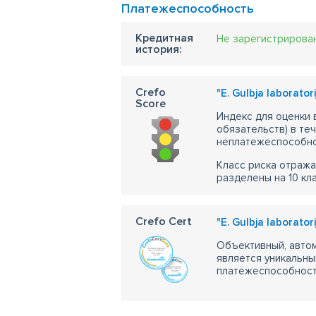
Платежеспособность
Кредитная
Не зарегистрирова
история:
Crefo
"E. Gulbja laborator
Score
Индекс для оценки
обязательств) в те
неплатежеспособно
Класс риска отража
разделены на 10 кл
Crefo Cert
"E. Gulbja laborator
Объективный, автом
является уникальны
платёжеспособности