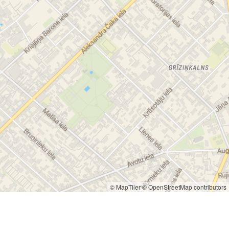
© MapTiler
© OpenStreetMap contributors