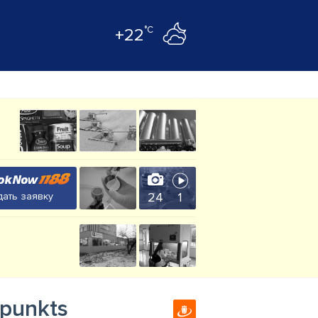
°C
+22
24
1
ать заявку
 punkts