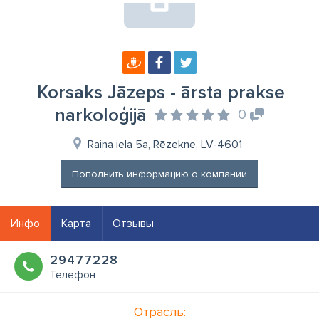
Korsaks Jāzeps - ārsta prakse
narkoloģijā
0
Raiņa iela 5a, Rēzekne, LV-4601
Пополнить информацию о компании
Инфо
Карта
Отзывы
29477228
Телефон
Отрасль: