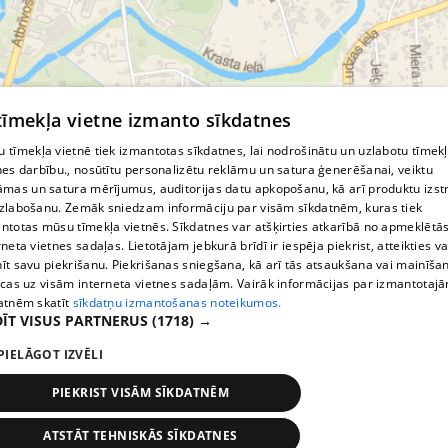
© MapTiler
© OpenStreetMap contributors
 tīmekļa vietne izmanto sīkdatnes
 tīmekļa vietnē tiek izmantotas sīkdatnes, lai nodrošinātu un uzlabotu tīmek
nes darbību., nosūtītu personalizētu reklāmu un satura ģenerēšanai, veiktu
āmas un satura mērījumus, auditorijas datu apkopošanu, kā arī produktu izst
zlabošanu. Zemāk sniedzam informāciju par visām sīkdatnēm, kuras tiek
ntotas mūsu tīmekļa vietnēs. Sīkdatnes var atšķirties atkarībā no apmeklētā
rneta vietnes sadaļas. Lietotājam jebkurā brīdī ir iespēja piekrist, atteikties va
īt savu piekrišanu. Piekrišanas sniegšana, kā arī tās atsaukšana vai mainīša
ecas uz visām interneta vietnes sadaļām. Vairāk informācijas par izmantotaj
atnēm skatīt
sīkdatņu izmantošanas noteikumos.
ĪT VISUS PARTNERUS
(1718) →
PIELĀGOT IZVĒLI
PIEKRIST VISĀM SĪKDATNĒM
ATSTĀT TEHNISKĀS SĪKDATNES