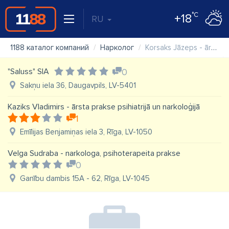
°C
+18
RU
1188 каталог компаний
Нарколог
Korsaks Jāzeps - ārsta prakse narkoloģijā
"Saluss" SIA
0
Sakņu iela 36, Daugavpils, LV-5401
Kaziks Vladimirs - ārsta prakse psihiatrijā un narkoloģijā
1
Emīlijas Benjamiņas iela 3, Rīga, LV-1050
Velga Sudraba - narkologa, psihoterapeita prakse
0
Ganību dambis 15A - 62, Rīga, LV-1045