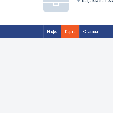
Raiņa iela 5a, Rē
Инфо
Карта
Отзывы