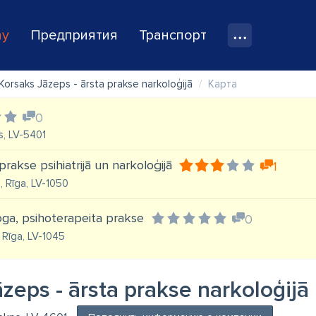
ay
Предприятия
Транспорт
Korsaks Jāzeps - ārsta prakse narkoloģijā
Карта
0
s, LV-5401
prakse psihiatrijā un narkoloģijā
1
3, Rīga, LV-1050
oga, psihoterapeita prakse
0
 Rīga, LV-1045
zeps - ārsta prakse narkoloģijā