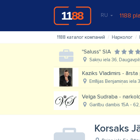
RU
1188 pl
1188 каталог компаний
Нарколог
"Saluss" SIA
Sakņu iela 36, Daugavpil
Kaziks Vladimirs - ārsta 
Emīlijas Benjamiņas iela 
Velga Sudraba - narkol
Ganību dambis 15A - 62,
Korsaks Jā