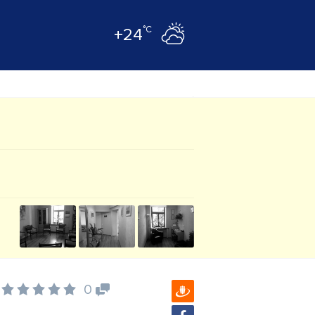
°C
+24
0