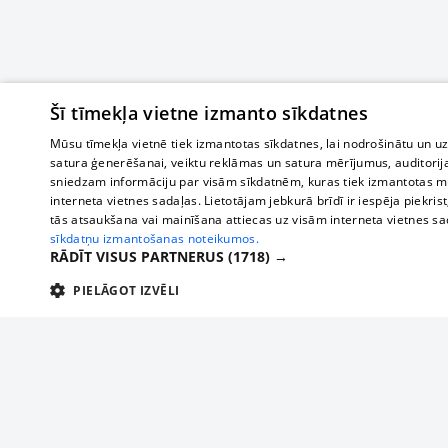
Šī tīmekļa vietne izmanto sīkdatnes
Mūsu tīmekļa vietnē tiek izmantotas sīkdatnes, lai nodrošinātu un u
satura ģenerēšanai, veiktu reklāmas un satura mērījumus, auditorij
sniedzam informāciju par visām sīkdatnēm, kuras tiek izmantotas mū
interneta vietnes sadaļas. Lietotājam jebkurā brīdī ir iespēja piekrist
tās atsaukšana vai mainīšana attiecas uz visām interneta vietnes s
sīkdatņu izmantošanas noteikumos.
RĀDĪT VISUS PARTNERUS
(1718) →
PIELĀGOT IZVĒLI
TEHNISKĀS/OBLIGĀTĀS
STATISTIKAS
M
Tehniskās/
Tehniskās/obligātās sīkdatnes nepieciešamas, lai lietotājs varētu brīvi apm