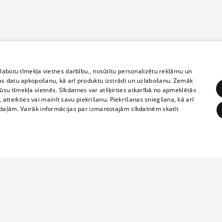
zlabotu tīmekļa vietnes darbību., nosūtītu personalizētu reklāmu un
as datu apkopošanu, kā arī produktu izstrādi un uzlabošanu. Zemāk
su tīmekļa vietnēs. Sīkdatnes var atšķirties atkarībā no apmeklētās
, atteikties vai mainīt savu piekrišanu. Piekrišanas sniegšana, kā arī
adaļām. Vairāk informācijas par izmantotajām sīkdatnēm skatīt
ĒRĶĒŠANA
FUNKCIONĀLĀS
NEKLASIFICĒTĀS
Полное или ч
obligātās
Statistikas
Mērķēšana
Funkcionālās
Neklasificētās
копирование 
любой форме 
eklēt un pārlūkot tīmekļa vietni un izmantot tās piedāvātās iespējas. Bez šīm sīkdatnēm 