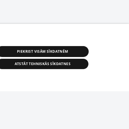
PIEKRIST VISĀM SĪKDATNĒM
ATSTĀT TEHNISKĀS SĪKDATNES
астичное распространение или
информации из баз данных 1188 в
строго запрещено. Также
tīmekļa vietne nevarēs pilnvērtīgi darboties un sniegt