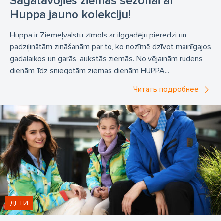
Sagatavojies ziemas sezonai ar
Huppa jauno kolekciju!
Huppa ir Ziemeļvalstu zīmols ar ilggadēju pieredzi un
padziļinātām zināšanām par to, ko nozīmē dzīvot mainīgajos
gadalaikos un garās, aukstās ziemās. No vējainām rudens
dienām līdz sniegotām ziemas dienām HUPPA...
Читать подробнее
ДЕТИ