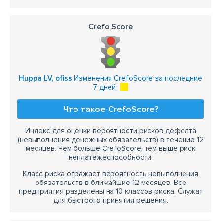
Crefo Score
Huppa LV, ofiss
Изменения CrefoScore за последние
7 дней
Что такое CrefoScore?
Индекс для оценки вероятности рисков дефолта
(невыполнения денежных обязательств) в течение 12
месяцев. Чем больше CrefoScore, тем выше риск
неплатежеспособности.
Класс риска отражает вероятность невыполнения
обязательств в ближайшие 12 месяцев. Все
предприятия разделены на 10 классов риска. Служат
для быстрого принятия решения.