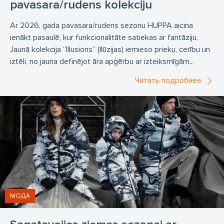
pavasara/rudens kolekciju
Ar 2026. gada pavasara/rudens sezonu HUPPA aicina
ienākt pasaulē, kur funkcionalitāte satiekas ar fantāziju.
Jaunā kolekcija “Illusions” (Ilūzijas) iemieso prieku, cerību un
iztēli, no jauna definējot āra apģērbu ar izteiksmīgām...
Читать подробнее
МОДА