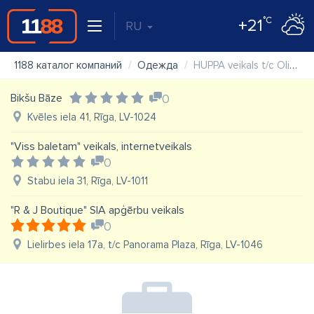
°C
+21
RU
1188 каталог компаний
Одежда
HUPPA veikals t/c Olimpia
Bikšu Bāze
0
Kvēles iela 41, Rīga, LV-1024
"Viss baletam" veikals, internetveikals
0
Stabu iela 31, Rīga, LV-1011
"R & J Boutique" SIA apģērbu veikals
0
Lielirbes iela 17a, t/c Panorama Plaza, Rīga, LV-1046