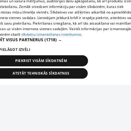
āmas un satura mērījumus, auditorijas datu apkopošanu, kā arī produktu izst
zlabošanu. Zemāk sniedzam informāciju par visām sīkdatnēm, kuras tiek
ntotas mūsu tīmekļa vietnēs. Sīkdatnes var atšķirties atkarībā no apmeklētā
rneta vietnes sadaļas. Lietotājam jebkurā brīdī ir iespēja piekrist, atteikties va
īt savu piekrišanu. Piekrišanas sniegšana, kā arī tās atsaukšana vai mainīša
ecas uz visām interneta vietnes sadaļām. Vairāk informācijas par izmantotaj
atnēm skatīt
sīkdatņu izmantošanas noteikumos.
ĪT VISUS PARTNERUS
(1718) →
PIELĀGOT IZVĒLI
PIEKRIST VISĀM SĪKDATNĒM
ATSTĀT TEHNISKĀS SĪKDATNES
TEHNISKĀS/OBLIGĀTĀS
STATISTIKAS
MĒRĶĒŠANA
FUNKCIONĀLĀS
NEKLASIFICĒTĀS
ehniskās/obligātās
Statistikas
Mērķēšana
Funkcionālās
Neklasificēt