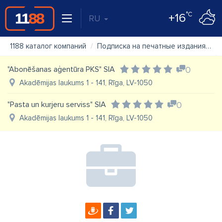
°C
+16
RU
1188 каталог компаний
Подписка на печатные издания
"
"Abonēšanas aģentūra PKS" SIA
0
Akadēmijas laukums 1 - 141, Rīga, LV-1050
"Pasta un kurjeru serviss" SIA
0
Akadēmijas laukums 1 - 141, Rīga, LV-1050