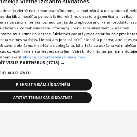
 tīmekļa vietne izmanto sīkdatnes
 tīmekļa vietnē tiek izmantotas sīkdatnes, lai nodrošinātu un uzlabotu tīmek
nes darbību., nosūtītu personalizētu reklāmu un satura ģenerēšanai, veiktu
āmas un satura mērījumus, auditorijas datu apkopošanu, kā arī produktu izst
zlabošanu. Zemāk sniedzam informāciju par visām sīkdatnēm, kuras tiek
ntotas mūsu tīmekļa vietnēs. Sīkdatnes var atšķirties atkarībā no apmeklētā
rneta vietnes sadaļas. Lietotājam jebkurā brīdī ir iespēja piekrist, atteikties va
īt savu piekrišanu. Piekrišanas sniegšana, kā arī tās atsaukšana vai mainīša
ecas uz visām interneta vietnes sadaļām. Vairāk informācijas par izmantotaj
atnēm skatīt
sīkdatņu izmantošanas noteikumos.
ĪT VISUS PARTNERUS
(1718) →
PIELĀGOT IZVĒLI
PIEKRIST VISĀM SĪKDATNĒM
ATSTĀT TEHNISKĀS SĪKDATNES
TEHNISKĀS/OBLIGĀTĀS
STATISTIKAS
MĒRĶĒŠANA
FUNKCIONĀLĀS
NEKLASIFICĒTĀS