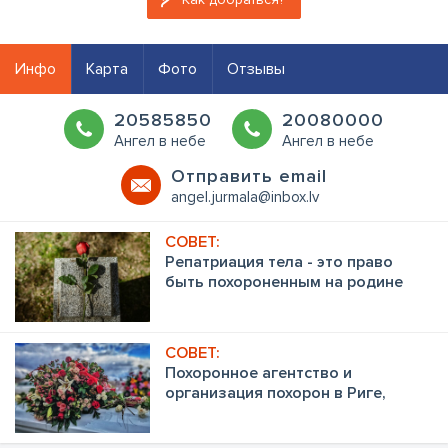
Инфо
Карта
Фото
Отзывы
20585850
20080000
Ангел в небе
Ангел в небе
Oтправить email
angel.jurmala@inbox.lv
Репатриация тела - это право
быть похороненным на родине
Похоронное агентство и
организация похорон в Риге,
Юрмале и других местах Латвии