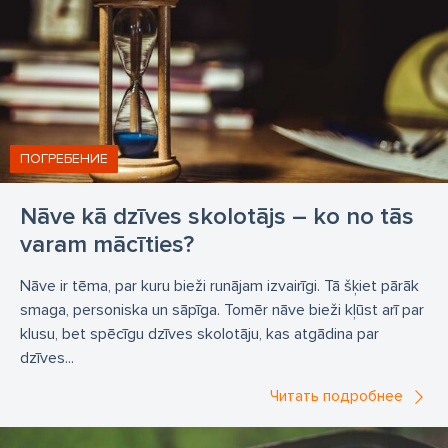
Транспортировка умершего из больницы в морг
круглосуточно
бальзамирование
констатировать смерть
констатация смерти
Транспортировка умершего катафалком из дома
ПОГРЕБЕНИЕ
Услуги по захоронению в Россию
транспортировка умершего в Россию
Nāve kā dzīves skolotājs – ko no tās
Выезд квалифицированного агента
varam mācīties?
вызов квалифицированного агента
Nāve ir tēma, par kuru bieži runājam izvairīgi. Tā šķiet pārāk
оформление заказа у клиента
smaga, personiska un sāpīga. Tomēr nāve bieži kļūst arī par
klusu, bet spēcīgu dzīves skolotāju, kas atgādina par
Транспортировка покойного из-за границы
dzīves...
транспортировка трупа из-за границы
Читать подробнее
транспортировка покойного за границу