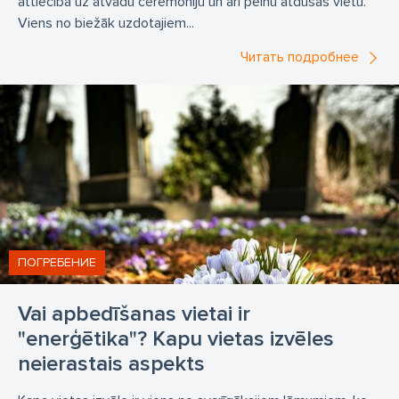
attiecībā uz atvadu ceremoniju un arī pelnu atdusas vietu.
Viens no biežāk uzdotajiem...
Читать подробнее
ПОГРЕБЕНИЕ
Vai apbedīšanas vietai ir
"enerģētika"? Kapu vietas izvēles
neierastais aspekts