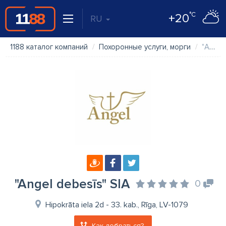
°C
+20
RU
1188 каталог компаний
Похоронные услуги, морги
"Angel debesīs" SIA
"Angel debesīs" SIA
0
Hipokrāta iela 2d - 33. kab., Rīga, LV-1079
Как добраться?