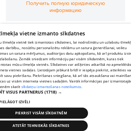
Получить полную юридическую
информацию
 tīmekļa vietne izmanto sīkdatnes
 tīmekļa vietnē tiek izmantotas sīkdatnes, lai nodrošinātu un uzlabotu tīmek
nes darbību., nosūtītu personalizētu reklāmu un satura ģenerēšanai, veiktu
āmas un satura mērījumus, auditorijas datu apkopošanu, kā arī produktu izst
zlabošanu. Zemāk sniedzam informāciju par visām sīkdatnēm, kuras tiek
ntotas mūsu tīmekļa vietnēs. Sīkdatnes var atšķirties atkarībā no apmeklētā
rneta vietnes sadaļas. Lietotājam jebkurā brīdī ir iespēja piekrist, atteikties va
īt savu piekrišanu. Piekrišanas sniegšana, kā arī tās atsaukšana vai mainīša
ecas uz visām interneta vietnes sadaļām. Vairāk informācijas par izmantotaj
atnēm skatīt
sīkdatņu izmantošanas noteikumos.
ĪT VISUS PARTNERUS
(1718) →
PIELĀGOT IZVĒLI
PIEKRIST VISĀM SĪKDATNĒM
ATSTĀT TEHNISKĀS SĪKDATNES