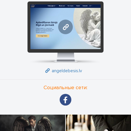
похоронной церемонии. Компетентные работники в любое
время суток окажут Вам необходимую поддержку и помощь.
Признание эффективности оказания наших ритуальных
услуг основано не только на высококвалифицированной
angeldebesis.lv
рабочей силе, технической и материальной базе и
серьезном отношении к труду, но и на большом опыте в
этой сфере, позволяющем практически совершенствовать
организацию и вести такой деликатный процесс, как
похороны.
angeldebesis.lv
Социальные сети: