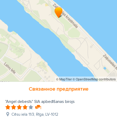
© MapTiler
© OpenStreetMap contributors
Связанное предприятие
"Angel debesīs" SIA apbedīšanas birojs
1
Cēsu iela 11/3, Rīga, LV-1012