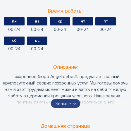
Время работы:
пн
вт
ср
чт
пт
00
24
00
24
00
24
00
24
00
24
сб
вс
00
24
00
24
Oписание:
Похоронное бюро Angel debesīs предлагает полный
круглосуточный сервис похоронных услуг. Мы готовы помочь
Вам в этот трудный момент жизни и взять на себя тяжелую
заботу о церемонии прощания усопшего. Наша задача -
почтить память умершего и позаботиться о его
Больше
пожизненном доме, проведя приличное и достойное
памятное мероприятие, избавив Вас от лишних хлопот. Мы
готовы ответить на все интересующие Вас вопросы, а
Домашняя страница:
также обеспечить наилучшую помощь в организации