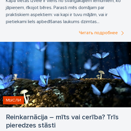
Kapa vietas izvēle ir viens no svarīgākajiem lēmumiem, ko
jāpieņem, rīkojot bēres. Parasti mēs domājam par
praktiskiem aspektiem: vai kapi ir tuvu mājām, vai ir
pietiekami liels apbedīšanas laukums dzimtas...
Читать подробнее
МЫСЛИ
Reinkarnācija – mīts vai cerība? Trīs
pieredzes stāsti