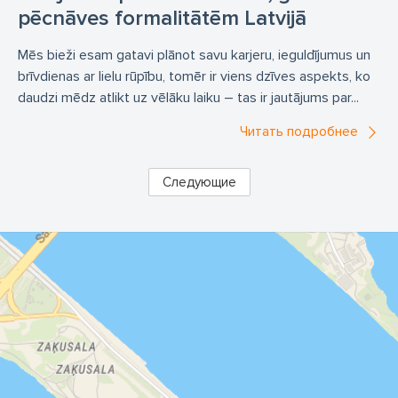
pēcnāves formalitātēm Latvijā
Mēs bieži esam gatavi plānot savu karjeru, ieguldījumus un
brīvdienas ar lielu rūpību, tomēr ir viens dzīves aspekts, ko
daudzi mēdz atlikt uz vēlāku laiku – tas ir jautājums par...
Читать подробнее
Следующие