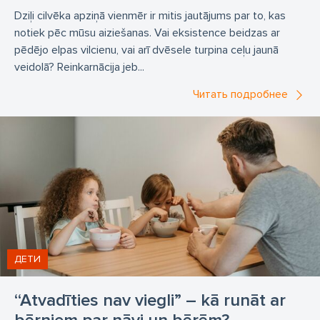
Dziļi cilvēka apziņā vienmēr ir mitis jautājums par to, kas
notiek pēc mūsu aiziešanas. Vai eksistence beidzas ar
pēdējo elpas vilcienu, vai arī dvēsele turpina ceļu jaunā
veidolā? Reinkarnācija jeb...
Читать подробнее
ДЕТИ
“Atvadīties nav viegli” – kā runāt ar