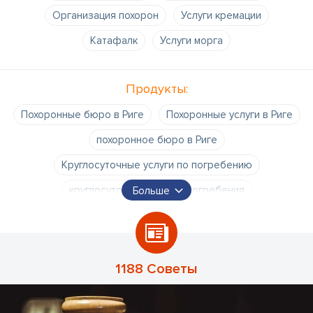
Организация похорон
Услуги кремации
Катафалк
Услуги морга
Продукты:
Похоронные бюро в Риге
Похоронные услуги в Риге
похоронное бюро в Риге
Круглосуточные услуги по погребению
круглосуточный сервис погребения
Больше
круглосуточное похоронное бюро
услуги по погребению цены
Похоронная церемония
Организация похорон
Цены на гробы
1188 Советы
Цены на гробы
Похороны