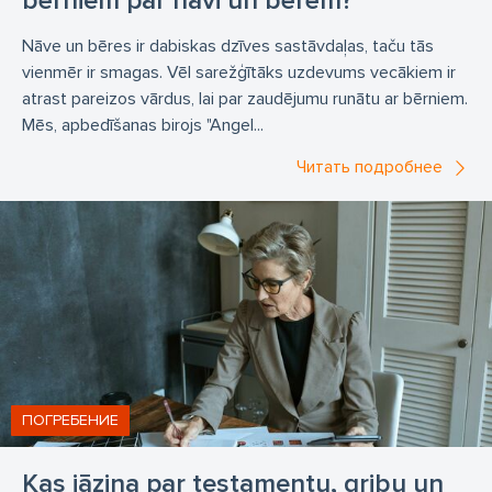
bērniem par nāvi un bērēm?
Nāve un bēres ir dabiskas dzīves sastāvdaļas, taču tās
vienmēr ir smagas. Vēl sarežģītāks uzdevums vecākiem ir
atrast pareizos vārdus, lai par zaudējumu runātu ar bērniem.
Mēs, apbedīšanas birojs "Angel...
Читать подробнее
ПОГРЕБЕНИЕ
Kas jāzina par testamentu, gribu un