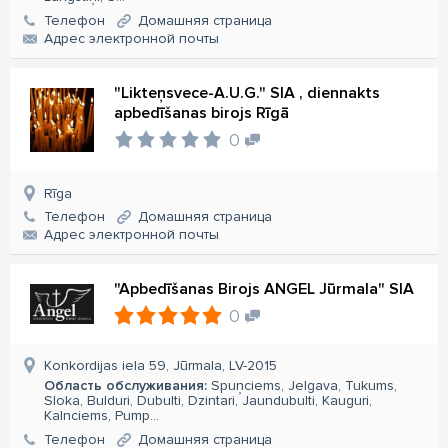
Телефон
Домашняя страница
Aдрес электронной почты
"Likteņsvece-A.U.G." SIA , diennakts
apbedīšanas birojs Rīgā
0
Rīga
Телефон
Домашняя страница
Aдрес электронной почты
"Apbedīšanas Birojs ANGEL Jūrmala" SIA
0
Konkordijas iela 59, Jūrmala, LV-2015
Область обслуживания:
Spuņciems, Jelgava, Tukums,
Sloka, Bulduri, Dubulti, Dzintari, Jaundubulti, Kauguri,
Kalnciems, Pump...
Телефон
Домашняя страница