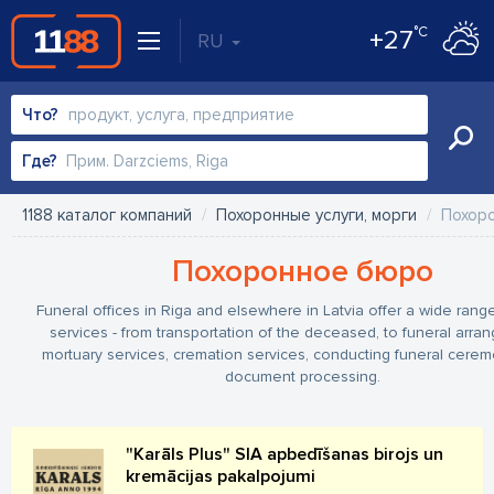
°C
+27
RU
Что?
Где?
1188 каталог компаний
Похоронные услуги, морги
Похор
Похоронное бюро
Funeral offices in Riga and elsewhere in Latvia offer a wide range
services - from transportation of the deceased, to funeral arra
mortuary services, cremation services, conducting funeral cere
document processing.
"Karāls Plus" SIA apbedīšanas birojs un
kremācijas pakalpojumi