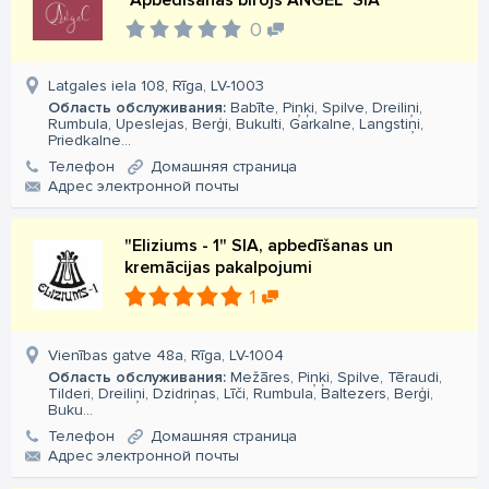
"Apbedīšanas birojs ANGEL" SIA
0
Latgales iela 108, Rīga, LV-1003
Область обслуживания:
Babīte, Piņķi, Spilve, Dreiliņi,
Rumbula, Upeslejas, Berģi, Bukulti, Garkalne, Langstiņi,
Priedkalne...
Телефон
Домашняя страница
Aдрес электронной почты
"Eliziums - 1" SIA, apbedīšanas un
kremācijas pakalpojumi
1
Vienības gatve 48a, Rīga, LV-1004
Область обслуживания:
Mežāres, Piņķi, Spilve, Tēraudi,
Tilderi, Dreiliņi, Dzidriņas, Līči, Rumbula, Baltezers, Berģi,
Buku...
Телефон
Домашняя страница
Aдрес электронной почты