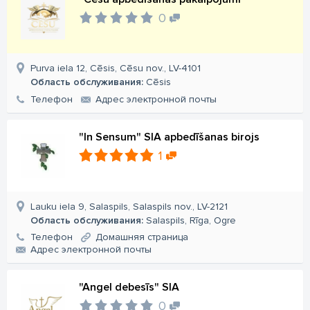
0
Purva iela 12, Cēsis, Cēsu nov., LV-4101
Область обслуживания:
Cēsis
Телефон
Aдрес электронной почты
"In Sensum" SIA apbedīšanas birojs
1
Lauku iela 9, Salaspils, Salaspils nov., LV-2121
Область обслуживания:
Salaspils, Rīga, Ogre
Телефон
Домашняя страница
Aдрес электронной почты
"Angel debesīs" SIA
0