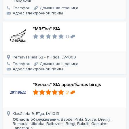
Daugavpil...
Телефон
Домашняя страница
Aдрес электронной почты
"Mūžība" SIA
0
Pērnavas iela 52 - 11, Rīga, LV-1009
Телефон
Домашняя страница
Aдрес электронной почты
"Sveces" SIA apbedīšanas birojs
2
Klusā iela 9, Rīga, LV-1013
Область обслуживания:
Babīte, Piņķi, Spilve, Dreiliņi,
Rumbula, Ulbroka, Baltezers, Berģi, Bukulti, Garkalne,
Langstiņi, S...