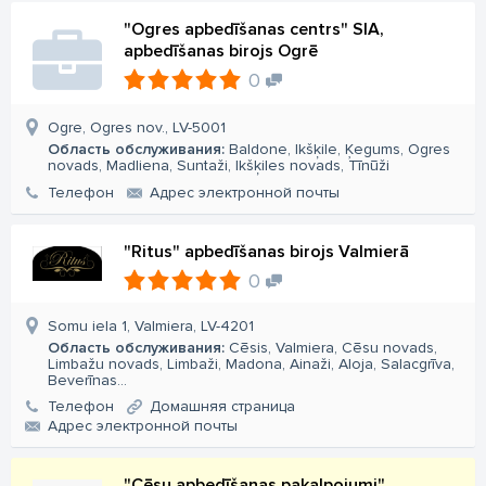
"Ogres apbedīšanas centrs" SIA,
apbedīšanas birojs Ogrē
0
Ogre, Ogres nov., LV-5001
Область обслуживания:
Baldone, Ikšķile, Ķegums, Ogres
novads, Madliena, Suntaži, Ikšķiles novads, Tīnūži
Телефон
Aдрес электронной почты
"Ritus" apbedīšanas birojs Valmierā
0
Somu iela 1, Valmiera, LV-4201
Область обслуживания:
Cēsis, Valmiera, Cēsu novads,
Limbažu novads, Limbaži, Madona, Ainaži, Aloja, Salacgrīva,
Beverīnas...
Телефон
Домашняя страница
Aдрес электронной почты
"Cēsu apbedīšanas pakalpojumi"