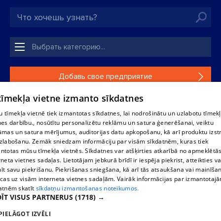
Добавь свое предприятие
 tīmekļa vietne izmanto sīkdatnes
Если твоего предприятия нет в нашей базе данных,
заполни простую форму .
 tīmekļa vietnē tiek izmantotas sīkdatnes, lai nodrošinātu un uzlabotu tīmek
nes darbību., nosūtītu personalizētu reklāmu un satura ģenerēšanai, veiktu
āmas un satura mērījumus, auditorijas datu apkopošanu, kā arī produktu izst
Полное или частичное распространение или копирование
zlabošanu. Zemāk sniedzam informāciju par visām sīkdatnēm, kuras tiek
информации из баз данных 1188 в любой форме строго
ntotas mūsu tīmekļa vietnēs. Sīkdatnes var atšķirties atkarībā no apmeklētā
запрещено. Также запрещается автоматическое
rneta vietnes sadaļas. Lietotājam jebkurā brīdī ir iespēja piekrist, atteikties va
скачивание информации. Перепубликация любого
īt savu piekrišanu. Piekrišanas sniegšana, kā arī tās atsaukšana vai mainīša
материала, опубликованного на сайте 1188 , возможна
ecas uz visām interneta vietnes sadaļām. Vairāk informācijas par izmantotaj
только с согласия редакции сайта 1188.
atnēm skatīt
sīkdatņu izmantošanas noteikumos.
ĪT VISUS PARTNERUS
(1718) →
PIELĀGOT IZVĒLI
Служба помощи портала: э-почта -
info@1188.lv