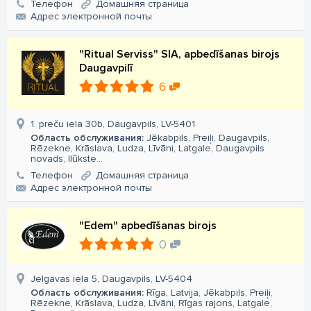
Телефон
Домашняя страница
Aдрес электронной почты
"Ritual Serviss" SIA, apbedīšanas birojs
Daugavpilī
6
1. preču iela 30b, Daugavpils, LV-5401
Область обслуживания:
Jēkabpils, Preiļi, Daugavpils,
Rēzekne, Krāslava, Ludza, Līvāni, Latgale, Daugavpils
novads, Ilūkste...
Телефон
Домашняя страница
Aдрес электронной почты
"Edem" apbedīšanas birojs
0
Jelgavas iela 5, Daugavpils, LV-5404
Область обслуживания:
Rīga, Latvija, Jēkabpils, Preiļi,
Rēzekne, Krāslava, Ludza, Līvāni, Rīgas rajons, Latgale,