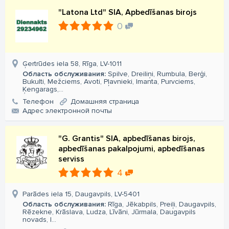
"Latona Ltd" SIA, Apbedīšanas birojs
0
Ģertrūdes iela 58, Rīga, LV-1011
Область обслуживания:
Spilve, Dreiliņi, Rumbula, Berģi,
Bukulti, Mežciems, Avoti, Pļavnieki, Imanta, Purvciems,
Ķengarags,...
Телефон
Домашняя страница
Aдрес электронной почты
"G. Grantis" SIA, apbedīšanas birojs,
apbedīšanas pakalpojumi, apbedīšanas
serviss
4
Parādes iela 15, Daugavpils, LV-5401
Область обслуживания:
Rīga, Jēkabpils, Preiļi, Daugavpils,
Rēzekne, Krāslava, Ludza, Līvāni, Jūrmala, Daugavpils
novads, I...