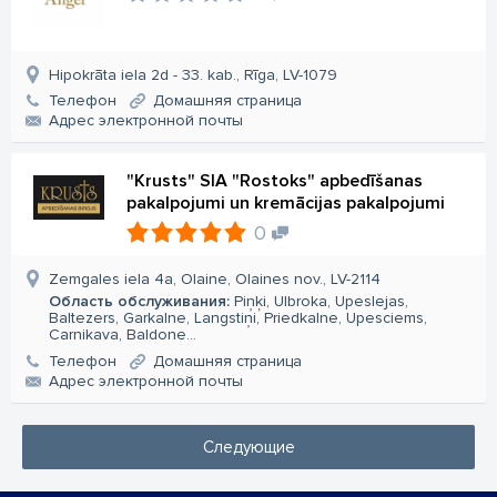
Hipokrāta iela 2d - 33. kab., Rīga, LV-1079
Телефон
Домашняя страница
Aдрес электронной почты
"Krusts" SIA "Rostoks" apbedīšanas
pakalpojumi un kremācijas pakalpojumi
0
Zemgales iela 4a, Olaine, Olaines nov., LV-2114
Область обслуживания:
Piņķi, Ulbroka, Upeslejas,
Baltezers, Garkalne, Langstiņi, Priedkalne, Upesciems,
Carnikava, Baldone...
Телефон
Домашняя страница
Aдрес электронной почты
Следующие