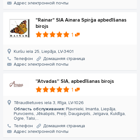
Aдрес электронной почты
"Rainar" SIA Ainara Spirģa apbedīšanas
birojs
1
Kuršu iela 25, Liepāja, LV-3401
Телефон
Домашняя страница
Aдрес электронной почты
''Atvadas'' SIA, apbedīšanas birojs
1
Tēraudlietuves iela 3, Rīga, LV-1026
Область обслуживания:
Pļavnieki, Imanta, Liepāja,
Purvciems, Jēkabpils, Preiļi, Daugavpils, Jelgava, Kuldīga,
Ogre, Talsi,...
Телефон
Домашняя страница
Aдрес электронной почты