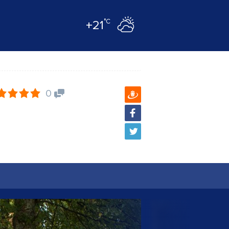
°C
+21
0