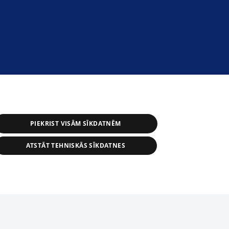
PIEKRIST VISĀM SĪKDATNĒM
ATSTĀT TEHNISKĀS SĪKDATNES