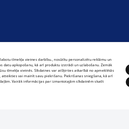
zlabotu tīmekļa vietnes darbību., nosūtītu personalizētu reklāmu un
as datu apkopošanu, kā arī produktu izstrādi un uzlabošanu. Zemāk
su tīmekļa vietnēs. Sīkdatnes var atšķirties atkarībā no apmeklētās
, atteikties vai mainīt savu piekrišanu. Piekrišanas sniegšana, kā arī
adaļām. Vairāk informācijas par izmantotajām sīkdatnēm skatīt
ĒRĶĒŠANA
FUNKCIONĀLĀS
NEKLASIFICĒTĀS