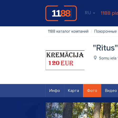
RU
1188 pl
1188 каталог компаний
Похоронные 
"Ritus
Somu iela 
Инфо
Карта
Фото
Видео