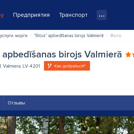
ay
Предприятия
Транспорт
услуги, морги
"Ritus" apbedīšanas birojs Valmierā
Фото
" apbedīšanas birojs Valmierā
1, Valmiera, LV-4201
Как добраться?
Отзывы