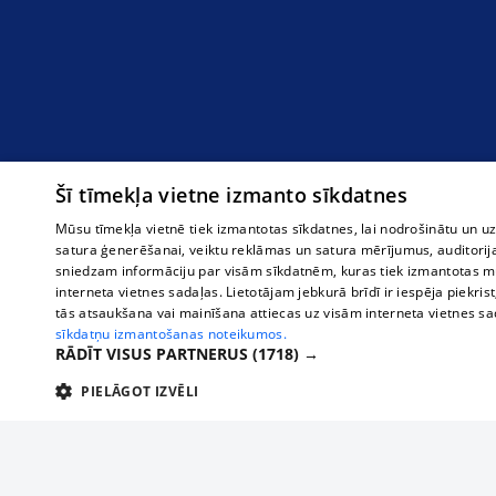
Šī tīmekļa vietne izmanto sīkdatnes
Mūsu tīmekļa vietnē tiek izmantotas sīkdatnes, lai nodrošinātu un u
satura ģenerēšanai, veiktu reklāmas un satura mērījumus, auditorij
sniedzam informāciju par visām sīkdatnēm, kuras tiek izmantotas mū
interneta vietnes sadaļas. Lietotājam jebkurā brīdī ir iespēja piekrist
tās atsaukšana vai mainīšana attiecas uz visām interneta vietnes s
sīkdatņu izmantošanas noteikumos.
RĀDĪT VISUS PARTNERUS
(1718) →
PIELĀGOT IZVĒLI
TEHNISKĀS/OBLIGĀTĀS
STATISTIKAS
M