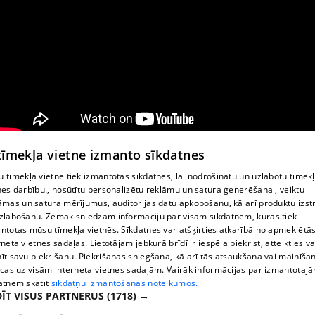
 tīmekļa vietne izmanto sīkdatnes
 tīmekļa vietnē tiek izmantotas sīkdatnes, lai nodrošinātu un uzlabotu tīmek
nes darbību., nosūtītu personalizētu reklāmu un satura ģenerēšanai, veiktu
āmas un satura mērījumus, auditorijas datu apkopošanu, kā arī produktu izst
zlabošanu. Zemāk sniedzam informāciju par visām sīkdatnēm, kuras tiek
ntotas mūsu tīmekļa vietnēs. Sīkdatnes var atšķirties atkarībā no apmeklētā
rneta vietnes sadaļas. Lietotājam jebkurā brīdī ir iespēja piekrist, atteikties va
īt savu piekrišanu. Piekrišanas sniegšana, kā arī tās atsaukšana vai mainīša
ecas uz visām interneta vietnes sadaļām. Vairāk informācijas par izmantotaj
atnēm skatīt
sīkdatņu izmantošanas noteikumos.
ĪT VISUS PARTNERUS
(1718) →