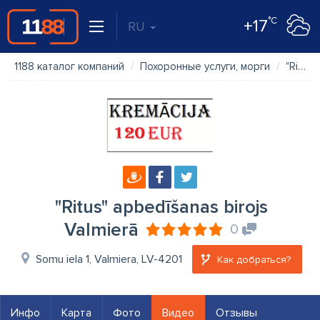
°C
+17
RU
1188 каталог компаний
Похоронные услуги, морги
"Ritus" apbedīšanas birojs Valmierā
"Ritus" apbedīšanas birojs
Valmierā
0
Somu iela 1, Valmiera, LV-4201
Как добраться?
Инфо
Карта
Фото
Видео
Отзывы