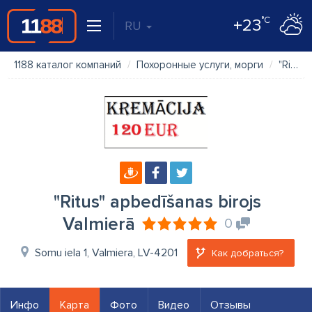
°C
+23
RU
1188 каталог компаний
Похоронные услуги, морги
"Ritus" apbedīšanas birojs Valmierā
"Ritus" apbedīšanas birojs
Valmierā
0
Somu iela 1, Valmiera, LV-4201
Как добраться?
Инфо
Карта
Фото
Видео
Отзывы