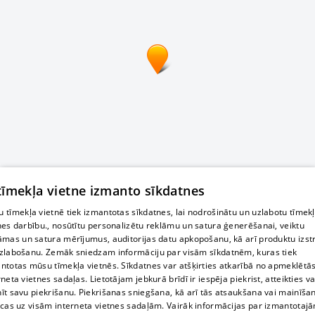
 tīmekļa vietne izmanto sīkdatnes
 tīmekļa vietnē tiek izmantotas sīkdatnes, lai nodrošinātu un uzlabotu tīmek
nes darbību., nosūtītu personalizētu reklāmu un satura ģenerēšanai, veiktu
āmas un satura mērījumus, auditorijas datu apkopošanu, kā arī produktu izst
zlabošanu. Zemāk sniedzam informāciju par visām sīkdatnēm, kuras tiek
ntotas mūsu tīmekļa vietnēs. Sīkdatnes var atšķirties atkarībā no apmeklētā
rneta vietnes sadaļas. Lietotājam jebkurā brīdī ir iespēja piekrist, atteikties va
īt savu piekrišanu. Piekrišanas sniegšana, kā arī tās atsaukšana vai mainīša
ecas uz visām interneta vietnes sadaļām. Vairāk informācijas par izmantotaj