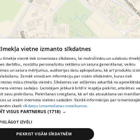
© MapTiler
© OpenStreetMap contributors
 tīmekļa vietne izmanto sīkdatnes
 tīmekļa vietnē tiek izmantotas sīkdatnes, lai nodrošinātu un uzlabotu tīmek
nes darbību., nosūtītu personalizētu reklāmu un satura ģenerēšanai, veiktu
āmas un satura mērījumus, auditorijas datu apkopošanu, kā arī produktu izst
zlabošanu. Zemāk sniedzam informāciju par visām sīkdatnēm, kuras tiek
ntotas mūsu tīmekļa vietnēs. Sīkdatnes var atšķirties atkarībā no apmeklētā
rneta vietnes sadaļas. Lietotājam jebkurā brīdī ir iespēja piekrist, atteikties va
īt savu piekrišanu. Piekrišanas sniegšana, kā arī tās atsaukšana vai mainīša
ecas uz visām interneta vietnes sadaļām. Vairāk informācijas par izmantotaj
atnēm skatīt
sīkdatņu izmantošanas noteikumos.
ĪT VISUS PARTNERUS
(1718) →
PIELĀGOT IZVĒLI
PIEKRIST VISĀM SĪKDATNĒM