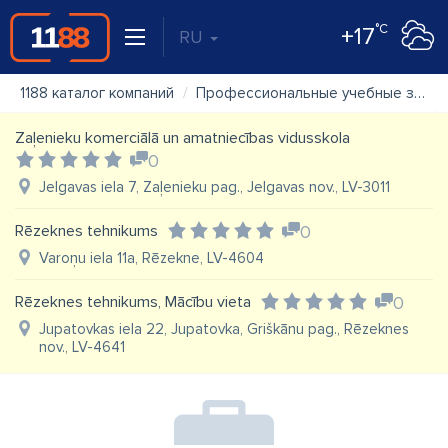
°C
+17
RU
1188 каталог компаний
Профессиональные учебные заведения, профессиональное обучение
Zaļenieku komerciālā un amatniecības vidusskola
0
Jelgavas iela 7, Zaļenieku pag., Jelgavas nov., LV-3011
Rēzeknes tehnikums
0
Varoņu iela 11a, Rēzekne, LV-4604
Rēzeknes tehnikums, Mācību vieta
0
Jupatovkas iela 22, Jupatovka, Griškānu pag., Rēzeknes
nov., LV-4641