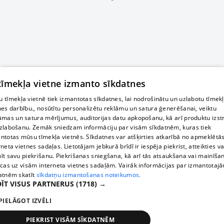
 tīmekļa vietne izmanto sīkdatnes
 tīmekļa vietnē tiek izmantotas sīkdatnes, lai nodrošinātu un uzlabotu tīmek
nes darbību., nosūtītu personalizētu reklāmu un satura ģenerēšanai, veiktu
āmas un satura mērījumus, auditorijas datu apkopošanu, kā arī produktu izst
zlabošanu. Zemāk sniedzam informāciju par visām sīkdatnēm, kuras tiek
ntotas mūsu tīmekļa vietnēs. Sīkdatnes var atšķirties atkarībā no apmeklētā
rneta vietnes sadaļas. Lietotājam jebkurā brīdī ir iespēja piekrist, atteikties va
īt savu piekrišanu. Piekrišanas sniegšana, kā arī tās atsaukšana vai mainīša
ecas uz visām interneta vietnes sadaļām. Vairāk informācijas par izmantotaj
atnēm skatīt
sīkdatņu izmantošanas noteikumos.
ĪT VISUS PARTNERUS
(1718) →
PIELĀGOT IZVĒLI
PIEKRIST VISĀM SĪKDATNĒM