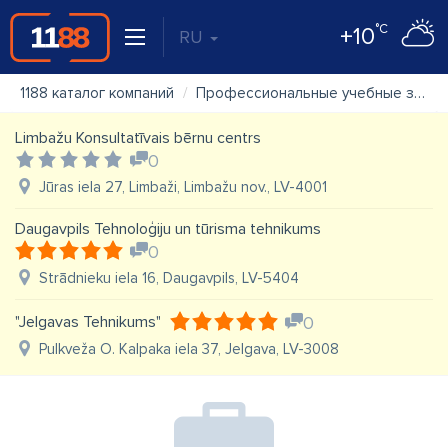
°C
+10
RU
1188 каталог компаний
Профессиональные учебные заведения, профессиональное обучение
Limbažu Konsultatīvais bērnu centrs
0
Jūras iela 27, Limbaži, Limbažu nov., LV-4001
Daugavpils Tehnoloģiju un tūrisma tehnikums
0
Strādnieku iela 16, Daugavpils, LV-5404
"Jelgavas Tehnikums"
0
Pulkveža O. Kalpaka iela 37, Jelgava, LV-3008