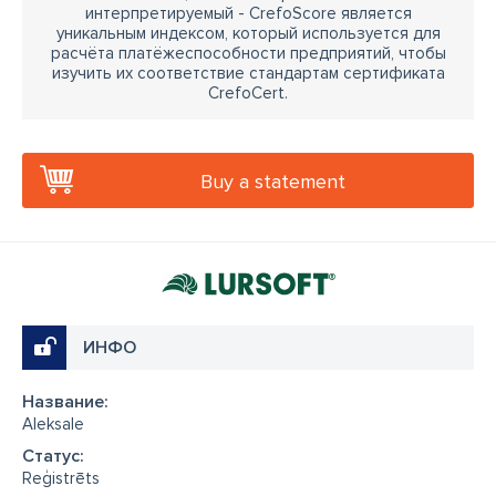
интерпретируемый - CrefoScore является
уникальным индексом, который используется для
расчёта платёжеспособности предприятий, чтобы
изучить их соответствие стандартам сертификата
CrefoCert.
Buy a statement
ИНФО
Название:
Aleksale
Cтатус:
Reģistrēts