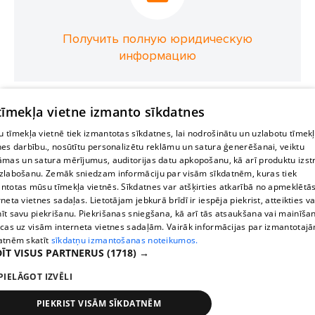
Получить полную юридическую
информацию
 tīmekļa vietne izmanto sīkdatnes
 tīmekļa vietnē tiek izmantotas sīkdatnes, lai nodrošinātu un uzlabotu tīmek
nes darbību., nosūtītu personalizētu reklāmu un satura ģenerēšanai, veiktu
āmas un satura mērījumus, auditorijas datu apkopošanu, kā arī produktu izst
zlabošanu. Zemāk sniedzam informāciju par visām sīkdatnēm, kuras tiek
ntotas mūsu tīmekļa vietnēs. Sīkdatnes var atšķirties atkarībā no apmeklētā
rneta vietnes sadaļas. Lietotājam jebkurā brīdī ir iespēja piekrist, atteikties va
īt savu piekrišanu. Piekrišanas sniegšana, kā arī tās atsaukšana vai mainīša
ecas uz visām interneta vietnes sadaļām. Vairāk informācijas par izmantotaj
atnēm skatīt
sīkdatņu izmantošanas noteikumos.
ĪT VISUS PARTNERUS
(1718) →
PIELĀGOT IZVĒLI
PIEKRIST VISĀM SĪKDATNĒM