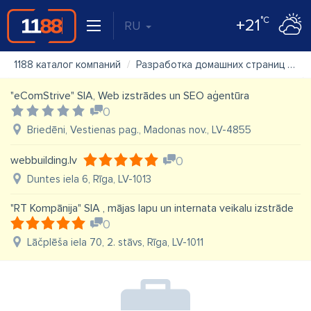
°C
+21
RU
1188 каталог компаний
Разработка домашних страниц
"A
"eComStrive" SIA, Web izstrādes un SEO aģentūra
0
Briedēni, Vestienas pag., Madonas nov., LV-4855
webbuilding.lv
0
Duntes iela 6, Rīga, LV-1013
"RT Kompānija" SIA , mājas lapu un internata veikalu izstrāde
0
Lāčplēša iela 70, 2. stāvs, Rīga, LV-1011