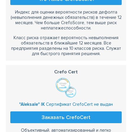
Индекс для оценки вероятности рисков дефолта
(невыполнения денежных обязательств) в течение 12
месяцев. Чем больше CrefoScore, тем выше риск
неплатежеспособности.
Класс риска отражает вероятность невыполнения
обязательств в ближайшие 12 месяцев. Все
предприятия разделены на 10 классов риска. Служат
для быстрого принятия решения.
Crefo Cert
"Aleksale" IK
Сертификат CrefoCert не выдан
Заказать CrefoCert
Объективный, автоматизированный и легко