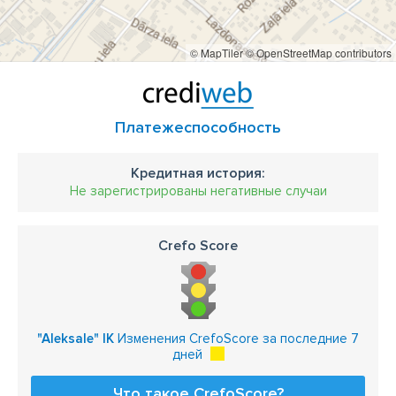
© MapTiler
© OpenStreetMap contributors
Платежеспособность
Кредитная история:
Не зарегистрированы негативные случаи
Crefo Score
"Aleksale" IK
Изменения CrefoScore за последние 7
дней
Что такое CrefoScore?