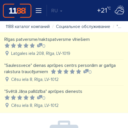
°C
+21
RU
1188 каталог компаний
Социальное обслуживание
"Latvijas Samariešu apvienība" biedrība (LSA)
Rīgas patversme/naktspatversme vīriešiem
0
Latgales iela 208, Rīga, LV-1019
"Saulessvece" dienas aprūpes centrs personām ar garīga
rakstura traucējumiem
0
Cēsu iela 8, Rīga, LV-1012
"Svētā Jāņa palīdzība" aprūpes dienests
0
Cēsu iela 8, Rīga, LV-1012