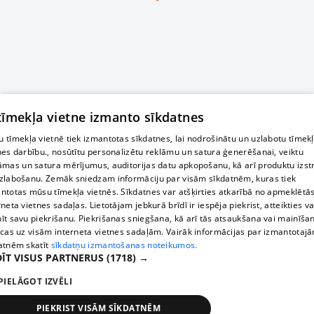
 tīmekļa vietne izmanto sīkdatnes
 tīmekļa vietnē tiek izmantotas sīkdatnes, lai nodrošinātu un uzlabotu tīmek
nes darbību., nosūtītu personalizētu reklāmu un satura ģenerēšanai, veiktu
āmas un satura mērījumus, auditorijas datu apkopošanu, kā arī produktu izst
zlabošanu. Zemāk sniedzam informāciju par visām sīkdatnēm, kuras tiek
ntotas mūsu tīmekļa vietnēs. Sīkdatnes var atšķirties atkarībā no apmeklētā
rneta vietnes sadaļas. Lietotājam jebkurā brīdī ir iespēja piekrist, atteikties va
īt savu piekrišanu. Piekrišanas sniegšana, kā arī tās atsaukšana vai mainīša
ecas uz visām interneta vietnes sadaļām. Vairāk informācijas par izmantotaj
atnēm skatīt
sīkdatņu izmantošanas noteikumos.
ĪT VISUS PARTNERUS
(1718) →
PIELĀGOT IZVĒLI
PIEKRIST VISĀM SĪKDATNĒM