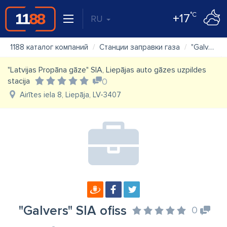
°C
+17
RU
1188 каталог компаний
Станции заправки газа
"Galvers" SIA ofiss
"Latvijas Propāna gāze" SIA, Liepājas auto gāzes uzpildes
stacija
0
Airītes iela 8, Liepāja, LV-3407
"Galvers" SIA ofiss
0