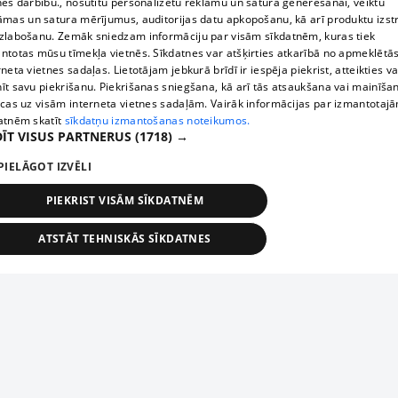
nes darbību., nosūtītu personalizētu reklāmu un satura ģenerēšanai, veiktu
āmas un satura mērījumus, auditorijas datu apkopošanu, kā arī produktu izst
zlabošanu. Zemāk sniedzam informāciju par visām sīkdatnēm, kuras tiek
ntotas mūsu tīmekļa vietnēs. Sīkdatnes var atšķirties atkarībā no apmeklētā
rneta vietnes sadaļas. Lietotājam jebkurā brīdī ir iespēja piekrist, atteikties va
īt savu piekrišanu. Piekrišanas sniegšana, kā arī tās atsaukšana vai mainīša
ecas uz visām interneta vietnes sadaļām. Vairāk informācijas par izmantotaj
atnēm skatīt
sīkdatņu izmantošanas noteikumos.
ĪT VISUS PARTNERUS
(1718) →
PIELĀGOT IZVĒLI
PIEKRIST VISĀM SĪKDATNĒM
ATSTĀT TEHNISKĀS SĪKDATNES
TEHNISKĀS/OBLIGĀTĀS
STATISTIKAS
MĒRĶĒŠANA
FUNKCIONĀLĀS
NEKLASIFICĒTĀS
ehniskās/obligātās
Statistikas
Mērķēšana
Funkcionālās
Neklasificēt