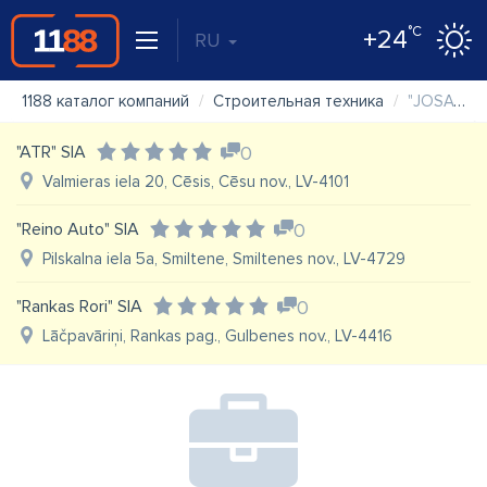
°C
+24
RU
1188 каталог компаний
Строительная техника
"JOSA" SIA, karjeru tehnika
"ATR" SIA
0
Valmieras iela 20, Cēsis, Cēsu nov., LV-4101
"Reino Auto" SIA
0
Pilskalna iela 5a, Smiltene, Smiltenes nov., LV-4729
"Rankas Rori" SIA
0
Lāčpavāriņi, Rankas pag., Gulbenes nov., LV-4416