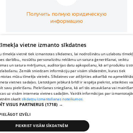
Получить полную юридическую
информацию
 tīmekļa vietne izmanto sīkdatnes
 tīmekļa vietnē tiek izmantotas sīkdatnes, lai nodrošinātu un uzlabotu tīmek
nes darbību., nosūtītu personalizētu reklāmu un satura ģenerēšanai, veiktu
āmas un satura mērījumus, auditorijas datu apkopošanu, kā arī produktu izst
zlabošanu. Zemāk sniedzam informāciju par visām sīkdatnēm, kuras tiek
ntotas mūsu tīmekļa vietnēs. Sīkdatnes var atšķirties atkarībā no apmeklētā
rneta vietnes sadaļas. Lietotājam jebkurā brīdī ir iespēja piekrist, atteikties va
īt savu piekrišanu. Piekrišanas sniegšana, kā arī tās atsaukšana vai mainīša
ecas uz visām interneta vietnes sadaļām. Vairāk informācijas par izmantotaj
atnēm skatīt
sīkdatņu izmantošanas noteikumos.
ĪT VISUS PARTNERUS
(1718) →
PIELĀGOT IZVĒLI
PIEKRIST VISĀM SĪKDATNĒM