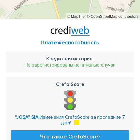
© MapTiler
© OpenStreetMap contributors
Платежеспособность
Кредитная история:
Не зарегистрированы негативные случаи
Crefo Score
"JOSA" SIA
Изменения CrefoScore за последние 7
дней
Что такое CrefoScore?