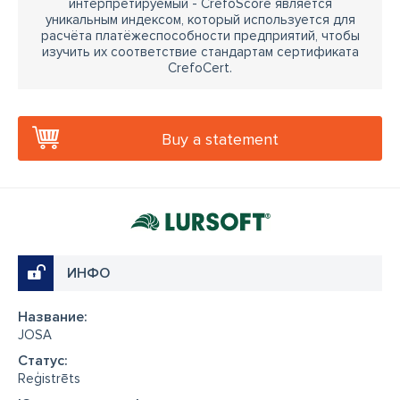
интерпретируемый - CrefoScore является
уникальным индексом, который используется для
расчёта платёжеспособности предприятий, чтобы
изучить их соответствие стандартам сертификата
CrefoCert.
Buy a statement
ИНФО
Название:
JOSA
Cтатус:
Reģistrēts