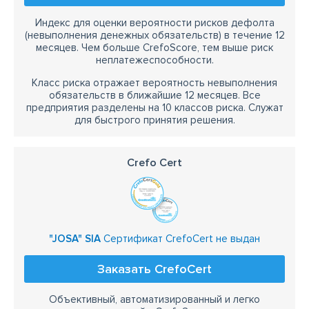
Индекс для оценки вероятности рисков дефолта
(невыполнения денежных обязательств) в течение 12
месяцев. Чем больше CrefoScore, тем выше риск
неплатежеспособности.
Класс риска отражает вероятность невыполнения
обязательств в ближайшие 12 месяцев. Все
предприятия разделены на 10 классов риска. Служат
для быстрого принятия решения.
Crefo Cert
"JOSA" SIA
Сертификат CrefoCert не выдан
Заказать CrefoCert
Объективный, автоматизированный и легко