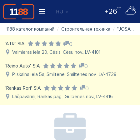
°C
+26
RU
1188 каталог компаний
Строительная техника
"JOSA" SIA, karjeru tehnika
"ATR" SIA
0
Valmieras iela 20, Cēsis, Cēsu nov., LV-4101
"Reino Auto" SIA
0
Pilskalna iela 5a, Smiltene, Smiltenes nov., LV-4729
"Rankas Rori" SIA
0
Lāčpavāriņi, Rankas pag., Gulbenes nov., LV-4416