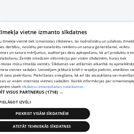
 tīmekļa vietne izmanto sīkdatnes
 tīmekļa vietnē tiek izmantotas sīkdatnes, lai nodrošinātu un uzlabotu tīmek
nes darbību., nosūtītu personalizētu reklāmu un satura ģenerēšanai, veiktu
āmas un satura mērījumus, auditorijas datu apkopošanu, kā arī produktu izst
zlabošanu. Zemāk sniedzam informāciju par visām sīkdatnēm, kuras tiek
ntotas mūsu tīmekļa vietnēs. Sīkdatnes var atšķirties atkarībā no apmeklētā
rneta vietnes sadaļas. Lietotājam jebkurā brīdī ir iespēja piekrist, atteikties va
īt savu piekrišanu. Piekrišanas sniegšana, kā arī tās atsaukšana vai mainīša
ecas uz visām interneta vietnes sadaļām. Vairāk informācijas par izmantotaj
atnēm skatīt
sīkdatņu izmantošanas noteikumos.
ĪT VISUS PARTNERUS
(1718) →
PIELĀGOT IZVĒLI
PIEKRIST VISĀM SĪKDATNĒM
ATSTĀT TEHNISKĀS SĪKDATNES