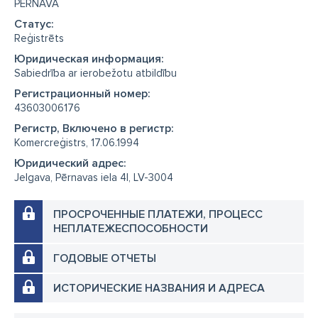
PĒRNAVA
Cтатус:
Reģistrēts
Юридическая информация:
Sabiedrība ar ierobežotu atbildību
Регистрационный номер:
43603006176
Регистр, Включено в регистр:
Komercreģistrs, 17.06.1994
Юридический адрес:
Jelgava, Pērnavas iela 4I, LV-3004
ПРОСРОЧЕННЫЕ ПЛАТЕЖИ, ПРОЦЕСС
НЕПЛАТЕЖЕСПОСОБНОСТИ
ГОДОВЫЕ ОТЧЕТЫ
ИСТОРИЧЕСКИЕ НАЗВАНИЯ И АДРЕСА