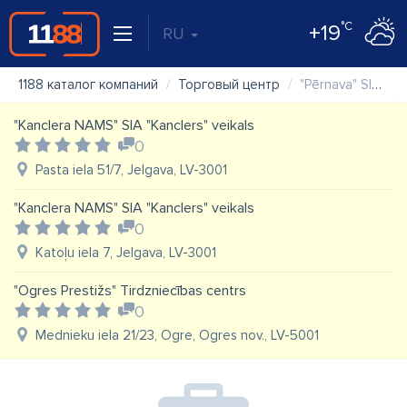
°C
+19
RU
1188 каталог компаний
Торговый центр
"Pērnava" SIA tirdzniecības centrs
"Kanclera NAMS" SIA "Kanclers" veikals
0
Pasta iela 51/7, Jelgava, LV-3001
"Kanclera NAMS" SIA "Kanclers" veikals
0
Katoļu iela 7, Jelgava, LV-3001
"Ogres Prestižs" Tirdzniecības centrs
0
Mednieku iela 21/23, Ogre, Ogres nov., LV-5001