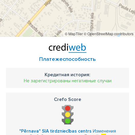
© MapTiler
© OpenStreetMap contributors
Платежеспособность
Кредитная история:
Не зарегистрированы негативные случаи
Crefo Score
"Pērnava" SIA tirdzniecības centrs
Изменения