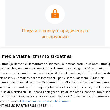
Получить полную юридическую
информацию
 tīmekļa vietne izmanto sīkdatnes
 tīmekļa vietnē tiek izmantotas sīkdatnes, lai nodrošinātu un uzlabotu tīmek
nes darbību., nosūtītu personalizētu reklāmu un satura ģenerēšanai, veiktu
āmas un satura mērījumus, auditorijas datu apkopošanu, kā arī produktu izst
zlabošanu. Zemāk sniedzam informāciju par visām sīkdatnēm, kuras tiek
ntotas mūsu tīmekļa vietnēs. Sīkdatnes var atšķirties atkarībā no apmeklētā
rneta vietnes sadaļas. Lietotājam jebkurā brīdī ir iespēja piekrist, atteikties va
īt savu piekrišanu. Piekrišanas sniegšana, kā arī tās atsaukšana vai mainīša
ecas uz visām interneta vietnes sadaļām. Vairāk informācijas par izmantotaj
atnēm skatīt
sīkdatņu izmantošanas noteikumos.
ĪT VISUS PARTNERUS
(1718) →