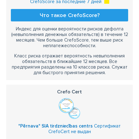
CrefoScore за последние 7 дней
Что такое CrefoScore?
Индекс для оценки вероятности рисков дефолта
(невыполнения денежных обязательств) в течение 12
месяцев. Чем больше CrefoScore, тем выше риск
неплатежеспособности.
Класс риска отражает вероятность невыполнения
обязательств в ближайшие 12 месяцев. Все
предприятия разделены на 10 классов риска. Служат
для быстрого принятия решения.
Crefo Cert
"Pērnava" SIA tirdzniecības centrs
Сертификат
CrefoCert не выдан