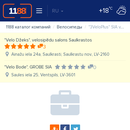
°C
+18
RU
1188 каталог компаний
Велосипеды
"3VeloPlus" SIA veikals
"Velo Džeks", velosipēdu salons Saulkrastos
3
Ainažu iela 24a, Saulkrasti, Saulkrastu nov., LV-2160
"Velo Bode", GROBE SIA
0
Saules iela 25, Ventspils, LV-3601