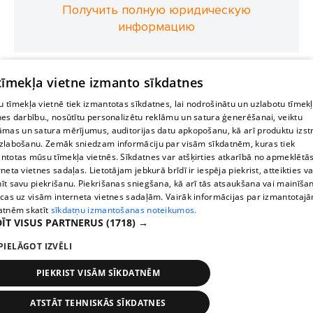
Получить полную юридическую
информацию
 tīmekļa vietne izmanto sīkdatnes
 tīmekļa vietnē tiek izmantotas sīkdatnes, lai nodrošinātu un uzlabotu tīmek
nes darbību., nosūtītu personalizētu reklāmu un satura ģenerēšanai, veiktu
āmas un satura mērījumus, auditorijas datu apkopošanu, kā arī produktu izst
zlabošanu. Zemāk sniedzam informāciju par visām sīkdatnēm, kuras tiek
ntotas mūsu tīmekļa vietnēs. Sīkdatnes var atšķirties atkarībā no apmeklētā
rneta vietnes sadaļas. Lietotājam jebkurā brīdī ir iespēja piekrist, atteikties va
īt savu piekrišanu. Piekrišanas sniegšana, kā arī tās atsaukšana vai mainīša
ecas uz visām interneta vietnes sadaļām. Vairāk informācijas par izmantotaj
atnēm skatīt
sīkdatņu izmantošanas noteikumos.
ĪT VISUS PARTNERUS
(1718) →
PIELĀGOT IZVĒLI
PIEKRIST VISĀM SĪKDATNĒM
ATSTĀT TEHNISKĀS SĪKDATNES