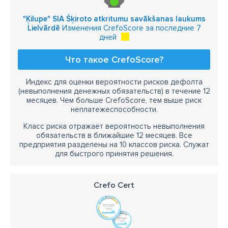
"Ķilupe" SIA Šķiroto atkritumu savākšanas laukums
Lielvārdē
Изменения CrefoScore за последние 7
дней
Что такое CrefoScore?
Индекс для оценки вероятности рисков дефолта
(невыполнения денежных обязательств) в течение 12
месяцев. Чем больше CrefoScore, тем выше риск
неплатежеспособности.
Класс риска отражает вероятность невыполнения
обязательств в ближайшие 12 месяцев. Все
предприятия разделены на 10 классов риска. Служат
для быстрого принятия решения.
Crefo Cert