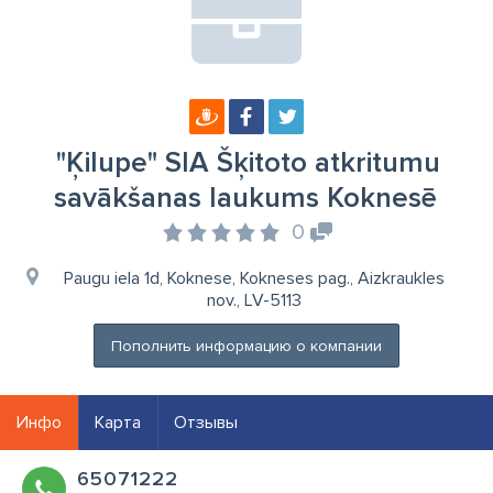
"Ķilupe" SIA Šķitoto atkritumu
savākšanas laukums Koknesē
0
Paugu iela 1d, Koknese, Kokneses pag., Aizkraukles
nov., LV-5113
Пополнить информацию о компании
Инфо
Карта
Отзывы
65071222