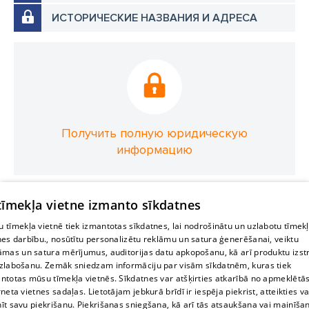
ИСТОРИЧЕСКИЕ НАЗВАНИЯ И АДРЕСА
Получить полную юридическую
информацию
 tīmekļa vietne izmanto sīkdatnes
 tīmekļa vietnē tiek izmantotas sīkdatnes, lai nodrošinātu un uzlabotu tīmek
nes darbību., nosūtītu personalizētu reklāmu un satura ģenerēšanai, veiktu
āmas un satura mērījumus, auditorijas datu apkopošanu, kā arī produktu izst
zlabošanu. Zemāk sniedzam informāciju par visām sīkdatnēm, kuras tiek
ntotas mūsu tīmekļa vietnēs. Sīkdatnes var atšķirties atkarībā no apmeklētā
rneta vietnes sadaļas. Lietotājam jebkurā brīdī ir iespēja piekrist, atteikties va
īt savu piekrišanu. Piekrišanas sniegšana, kā arī tās atsaukšana vai mainīša