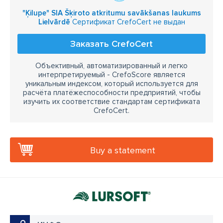
"Ķilupe" SIA Šķiroto atkritumu savākšanas laukums
Lielvārdē
Сертификат CrefoCert не выдан
Заказать CrefoCert
Объективный, автоматизированный и легко
интерпретируемый - CrefoScore является
уникальным индексом, который используется для
расчёта платёжеспособности предприятий, чтобы
изучить их соответствие стандартам сертификата
CrefoCert.
Buy a statement