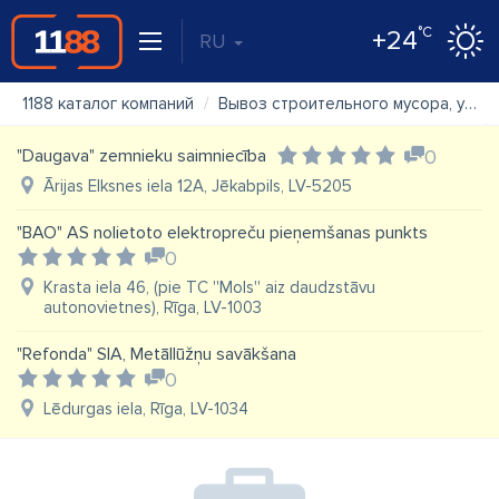
°C
+24
RU
1188 каталог компаний
Вывоз строительного мусора, управление отходами
"Daugava" zemnieku saimniecība
0
Ārijas Elksnes iela 12A, Jēkabpils, LV-5205
"BAO" AS nolietoto elektropreču pieņemšanas punkts
0
Krasta iela 46, (pie TC ''Mols'' aiz daudzstāvu
autonovietnes), Rīga, LV-1003
"Refonda" SIA, Metāllūžņu savākšana
0
Lēdurgas iela, Rīga, LV-1034