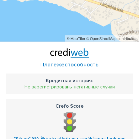
© MapTiler
© OpenStreetMap contributors
Платежеспособность
Кредитная история:
Не зарегистрированы негативные случаи
Crefo Score
"Ķilupe" SIA Šķiroto atkritumu savākšanas laukums