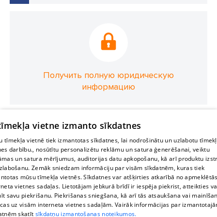
Получить полную юридическую
информацию
 tīmekļa vietne izmanto sīkdatnes
 tīmekļa vietnē tiek izmantotas sīkdatnes, lai nodrošinātu un uzlabotu tīmek
nes darbību., nosūtītu personalizētu reklāmu un satura ģenerēšanai, veiktu
āmas un satura mērījumus, auditorijas datu apkopošanu, kā arī produktu izst
zlabošanu. Zemāk sniedzam informāciju par visām sīkdatnēm, kuras tiek
ntotas mūsu tīmekļa vietnēs. Sīkdatnes var atšķirties atkarībā no apmeklētā
rneta vietnes sadaļas. Lietotājam jebkurā brīdī ir iespēja piekrist, atteikties va
īt savu piekrišanu. Piekrišanas sniegšana, kā arī tās atsaukšana vai mainīša
ecas uz visām interneta vietnes sadaļām. Vairāk informācijas par izmantotaj
atnēm skatīt
sīkdatņu izmantošanas noteikumos.