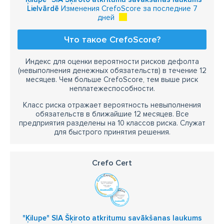
Lielvārdē
Изменения CrefoScore за последние 7
дней
Что такое CrefoScore?
Индекс для оценки вероятности рисков дефолта
(невыполнения денежных обязательств) в течение 12
месяцев. Чем больше CrefoScore, тем выше риск
неплатежеспособности.
Класс риска отражает вероятность невыполнения
обязательств в ближайшие 12 месяцев. Все
предприятия разделены на 10 классов риска. Служат
для быстрого принятия решения.
Crefo Cert
"Ķilupe" SIA Šķiroto atkritumu savākšanas laukums