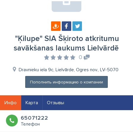
"Ķilupe" SIA Šķiroto atkritumu
savākšanas laukums Lielvārdē
0
Dravnieku iela 9c, Lielvārde, Ogres nov., LV-5070
Пополнить информацию о компании
Инфо
Карта
Отзывы
65071222
Телефон