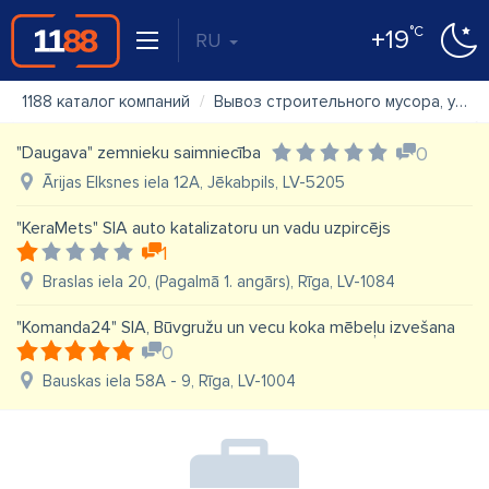
°C
+19
RU
1188 каталог компаний
Вывоз строительного мусора, управление отходами
"Daugava" zemnieku saimniecība
0
Ārijas Elksnes iela 12A, Jēkabpils, LV-5205
"KeraMets" SIA auto katalizatoru un vadu uzpircējs
1
Braslas iela 20, (Pagalmā 1. angārs), Rīga, LV-1084
"Komanda24" SIA, Būvgružu un vecu koka mēbeļu izvešana
0
Bauskas iela 58A - 9, Rīga, LV-1004