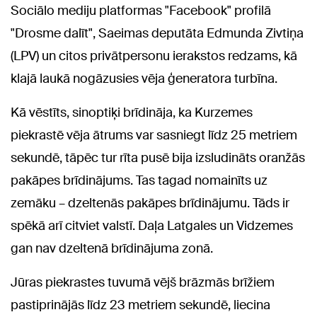
Sociālo mediju platformas "Facebook" profilā
"Drosme dalīt", Saeimas deputāta Edmunda Zivtiņa
(LPV) un citos privātpersonu ierakstos redzams, kā
klajā laukā nogāzusies vēja ģeneratora turbīna.
Kā vēstīts, sinoptiķi brīdināja, ka Kurzemes
piekrastē vēja ātrums var sasniegt līdz 25 metriem
sekundē, tāpēc tur rīta pusē bija izsludināts oranžās
pakāpes brīdinājums. Tas tagad nomainīts uz
zemāku – dzeltenās pakāpes brīdinājumu. Tāds ir
spēkā arī citviet valstī. Daļa Latgales un Vidzemes
gan nav dzeltenā brīdinājuma zonā.
Jūras piekrastes tuvumā vējš brāzmās brīžiem
pastiprinājās līdz 23 metriem sekundē, liecina