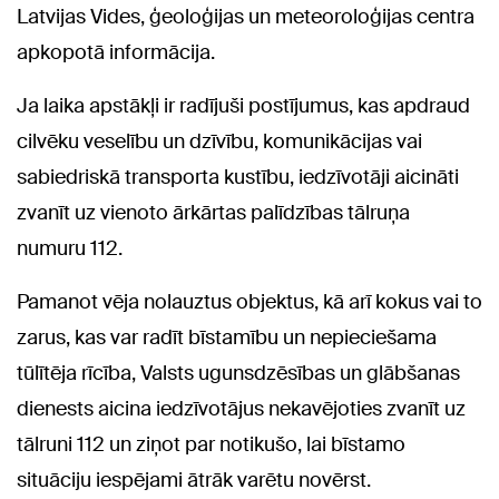
Latvijas Vides, ģeoloģijas un meteoroloģijas centra
apkopotā informācija.
Ja laika apstākļi ir radījuši postījumus, kas apdraud
cilvēku veselību un dzīvību, komunikācijas vai
sabiedriskā transporta kustību, iedzīvotāji aicināti
zvanīt uz vienoto ārkārtas palīdzības tālruņa
numuru 112.
Pamanot vēja nolauztus objektus, kā arī kokus vai to
zarus, kas var radīt bīstamību un nepieciešama
tūlītēja rīcība, Valsts ugunsdzēsības un glābšanas
dienests aicina iedzīvotājus nekavējoties zvanīt uz
tālruni 112 un ziņot par notikušo, lai bīstamo
situāciju iespējami ātrāk varētu novērst.