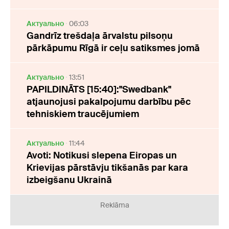
Актуально
06:03
Gandrīz trešdaļa ārvalstu pilsoņu
pārkāpumu Rīgā ir ceļu satiksmes jomā
Актуально
13:51
PAPILDINĀTS [15:40]:"Swedbank"
atjaunojusi pakalpojumu darbību pēc
tehniskiem traucējumiem
Актуально
11:44
Avoti: Notikusi slepena Eiropas un
Krievijas pārstāvju tikšanās par kara
izbeigšanu Ukrainā
Reklāma