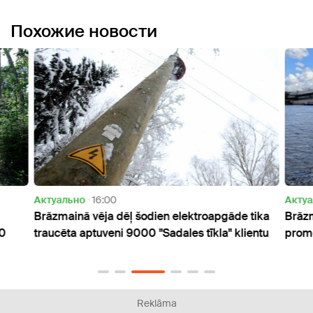
Похожие новости
Актуально
16:00
Актуа
Brāzmainā vēja dēļ šodien elektroapgāde tika
Brāzm
30
traucēta aptuveni 9000 "Sadales tīkla" klientu
prom
Reklāma