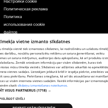
Настройки cookie
Политическая реклама
Политика
использования cookie
файлов
Добавление
 tīmekļa vietne izmanto sīkdatnes
комментариев
 tīmekļa vietnē tiek izmantotas sīkdatnes, lai nodrošinātu un uzlabotu tīmek
nes darbību., nosūtītu personalizētu reklāmu un satura ģenerēšanai, veiktu
āmas un satura mērījumus, auditorijas datu apkopošanu, kā arī produktu izst
TВ-программа
zlabošanu. Zemāk sniedzam informāciju par visām sīkdatnēm, kuras tiek
Условия договора
ntotas mūsu tīmekļa vietnēs. Sīkdatnes var atšķirties atkarībā no apmeklētā
rneta vietnes sadaļas. Lietotājam jebkurā brīdī ir iespēja piekrist, atteikties va
360 Ziņu kontakti
īt savu piekrišanu. Piekrišanas sniegšana, kā arī tās atsaukšana vai mainīša
ecas uz visām interneta vietnes sadaļām. Vairāk informācijas par izmantotaj
Helio Media
atnēm skatīt
sīkdatņu izmantošanas noteikumos.
ĪT VISUS PARTNERUS
(1718) →
Служба помощи портала: э-почта -
info@1188.lv
PIELĀGOT IZVĒLI
Copyright © 2004-2026 SIA HELIO MEDIA.
All rights reserved.
PIEKRIST VISĀM SĪKDATNĒM