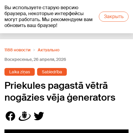
Вы используете старую версию
+20
°C
браузера, некоторые интерфейсы
Закрыть
могут работать. Мы рекомендуем вам
обновить ваш браузер!
Reklāma
1188 новости
Актуально
Воскресенье, 26 апреля, 2026
Laika ziņas
Sabiedrība
Priekules pagastā vētrā
nogāzies vēja ģenerators