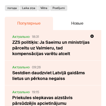
погода
Laika ziņa
Vētra
Postījumi
Популярные
Новые
Актуально
18:31
ZZS politiķis: Ja Saeimu un ministrijas
pārceltu uz Valmieru, tad
kompensācijas varētu atcelt
Актуально
09:26
Sestdien daudzviet Latvijā gaidāms
lietus un pērkona negaiss
Актуально
19:15
Priekules slepkavas aizstāvis
pārsūdzējis apcietinājumu