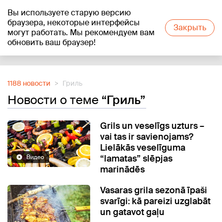
Вы используете старую версию
+25
°C
браузера, некоторые интерфейсы
Закрыть
могут работать. Мы рекомендуем вам
обновить ваш браузер!
Reklāma
1188 новости
Гриль
Новости о теме
“Гриль”
Grils un veselīgs uzturs –
vai tas ir savienojams?
Lielākās veselīguma
“lamatas” slēpjas
Видео
marinādēs
Vasaras grila sezonā īpaši
svarīgi: kā pareizi uzglabāt
un gatavot gaļu