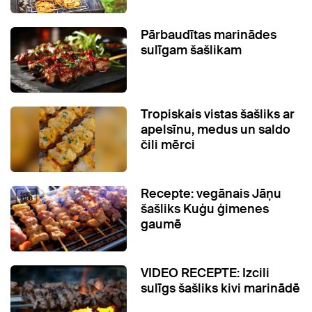
Pārbaudītas marinādes
sulīgam šašlikam
Tropiskais vistas šašliks ar
apelsīnu, medus un saldo
čili mērci
Recepte: vegānais Jāņu
šašliks Kuģu ģimenes
gaumē
VIDEO RECEPTE: Izcili
sulīgs šašliks kivi marinādē