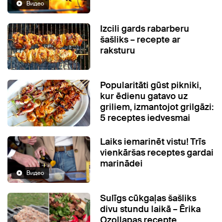
Видео
Izcili gards rabarberu
šašliks – recepte ar
raksturu
Popularitāti gūst pikniki,
kur ēdienu gatavo uz
griliem, izmantojot grilgāzi:
5 receptes iedvesmai
Laiks iemarinēt vistu! Trīs
vienkāršas receptes gardai
marinādei
Видео
Sulīgs cūkgaļas šašliks
divu stundu laikā – Ērika
Ozollapas recepte